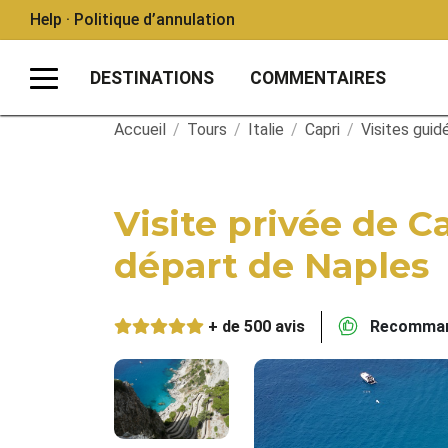
Help · Politique d’annulation
DESTINATIONS
COMMENTAIRES
Accueil
/
Tours
/
Italie
/
Capri
/
Visites guid
Visite privée de C
départ de Naples
+ de 500 avis
Recommand