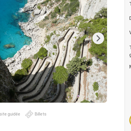
Next
site guidée
Billets