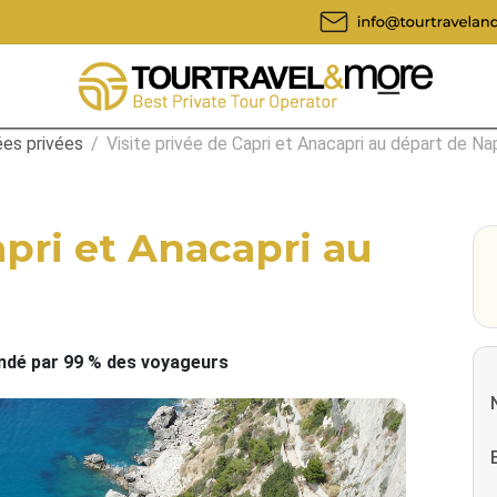
ées privées
/
Visite privée de Capri et Anacapri au départ de Na
apri et Anacapri au
é par 99 % des voyageurs