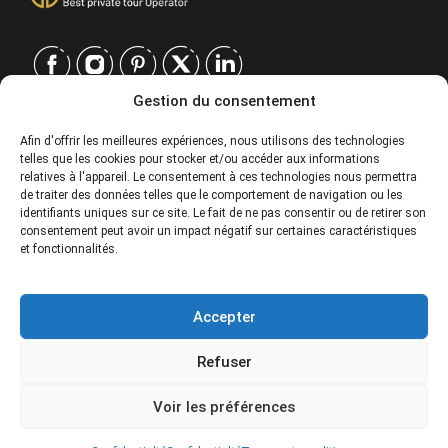
Gestion du consentement
CONTACT
Afin d'offrir les meilleures expériences, nous utilisons des technologies
telles que les cookies pour stocker et/ou accéder aux informations
EUROPE
|
relatives à l'appareil. Le consentement à ces technologies nous permettra
USA
|
de traiter des données telles que le comportement de navigation ou les
EUROPE
identifiants uniques sur ce site. Le fait de ne pas consentir ou de retirer son
consentement peut avoir un impact négatif sur certaines caractéristiques
USA
et fonctionnalités.
SERVICES
Accepter
SOCIÉTÉ
Refuser
POLITIQUES
164€
From
Voir les préférences
Special prices for groups. Please contact.
© 2026 Tour Travel & More. Tous droits réservés.