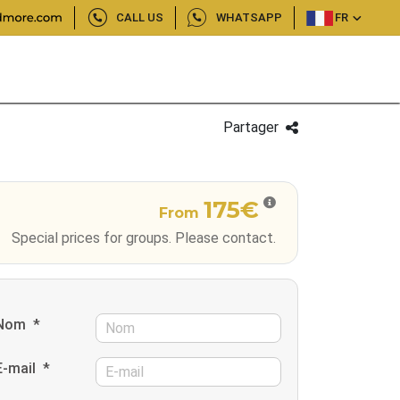
CALL US
WHATSAPP
FR
Partager
175€
From
Special prices for groups. Please contact.
Nom
*
E-mail
*