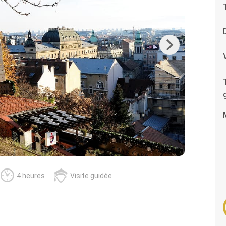
Next
4 heures
Visite guidée