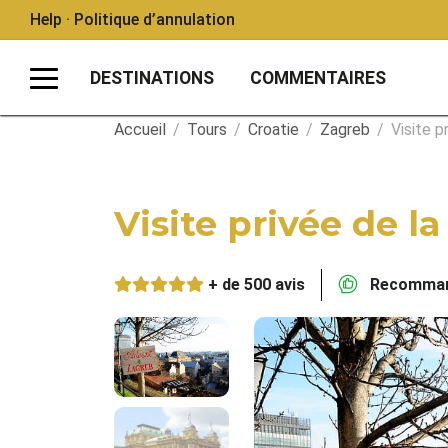
Help · Politique d’annulation
DESTINATIONS
COMMENTAIRES
Accueil
/
Tours
/
Croatie
/
Zagreb
/
Visite p
Visite privée de la
+ de 500 avis
Recommand