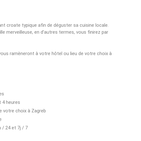
 croate typique afin de déguster sa cuisine locale.
e merveilleuse, en d’autres termes, vous finirez par
l vous ramèneront à votre hôtel ou lieu de votre choix à
res
t 4 heures
de votre choix à Zagreb
e
/ 24 et 7j / 7