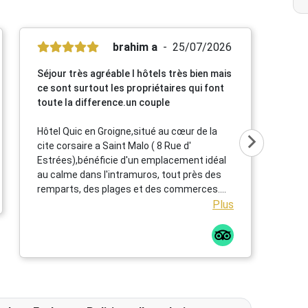
brahim a
25/07/2026
Séjour très agréable l hôtels très bien mais
ce sont surtout les propriétaires qui font
toute la difference.un couple
Hôtel Quic en Groigne,situé au cœur de la
cite corsaire a Saint Malo ( 8 Rue d'
Estrées),bénéficie d'un emplacement idéal
au calme dans l'intramuros, tout près des
remparts, des plages et des commerces.
Cet établissement chaleureux propose des
Plus
chambres confortables et lumineuses dans
une élégante bâtisse en pierre ,un petit
déjeuner répute mettant a l' honneur des
produits locaux et artisanaux ainsi qu' une
terrasse extérieur particulièrement
agréable.