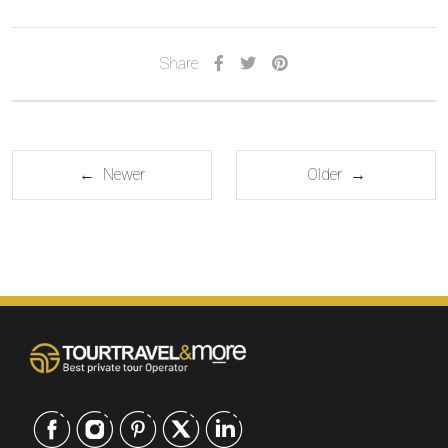
Share
← Newer
Older →