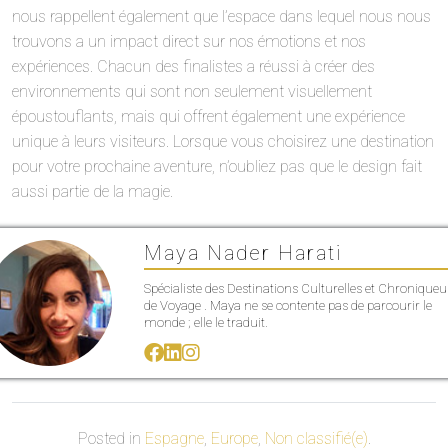
nous rappellent également que l’espace dans lequel nous nous
trouvons a un impact direct sur nos émotions et nos
expériences. Chacun des finalistes a réussi à créer des
environnements qui sont non seulement visuellement
époustouflants, mais qui offrent également une expérience
unique à leurs visiteurs. Lorsque vous choisirez une destination
pour votre prochaine aventure, n’oubliez pas que le design fait
aussi partie de la magie.
Maya Nader Harati
Spécialiste des Destinations Culturelles et Chroniqueu
de Voyage . Maya ne se contente pas de parcourir le
monde ; elle le traduit.
Posted in
Espagne
,
Europe
,
Non classifié(e)
.