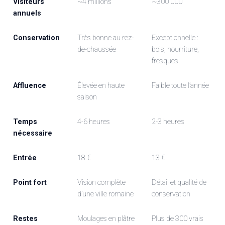
Visiteurs
~4 millions
~300 000
annuels
Conservation
Très bonne au rez-
Exceptionnelle :
de-chaussée
bois, nourriture,
fresques
Affluence
Élevée en haute
Faible toute l’année
saison
Temps
4-6 heures
2-3 heures
nécessaire
Entrée
18 €
13 €
Point fort
Vision complète
Détail et qualité de
d’une ville romaine
conservation
Restes
Moulages en plâtre
Plus de 300 vrais