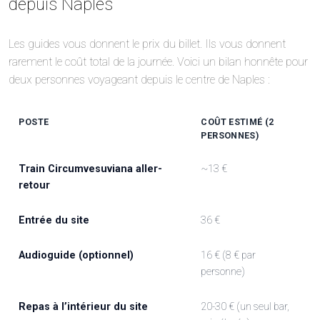
depuis Naples
Les guides vous donnent le prix du billet. Ils vous donnent
rarement le coût total de la journée. Voici un bilan honnête pour
deux personnes voyageant depuis le centre de Naples :
POSTE
COÛT ESTIMÉ (2
PERSONNES)
Train Circumvesuviana aller-
~13 €
retour
Entrée du site
36 €
Audioguide (optionnel)
16 € (8 € par
personne)
Repas à l’intérieur du site
20-30 € (un seul bar,