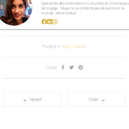
Spécialiste des Destinations Culturelles et Chroniqueu
de Voyage . Maya ne se contente pas de parcourir le
monde ; elle le traduit.
Posted in
Italia
,
Naples
.
Share
← Newer
Older →