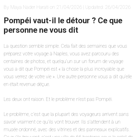
By Maya Nader Harati on 21/04/2026 | Updated: 26/04/2026
Pompéi vaut-il le détour ? Ce que
personne ne vous dit
La question semble simple. Cela fait des semaines que vous
préparez votre voyage à Naples, vous avez parcouru des
centaines de photos, et quelqu’un sur un forum de voyage
vous a dit que Pompéi est « la chose la plus incroyable que
vous verrez de votre vie ». Une autre personne vous a dit qu’elle
en était revenue déçue.
Les deux ont raison. Et le problème n’est pas Pompéi.
Le problème, c’est que la plupart des voyageurs arrivent sans
savoir vraiment ce qu’ils vont trouver. Ils s’attendent à un
musée ordonné, avec des vitrines et des panneaux explicatifs.