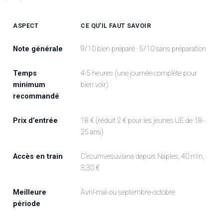
ASPECT
CE QU’IL FAUT SAVOIR
Note générale
9/10 bien préparé · 5/10 sans préparation
Temps
4-5 heures (une journée complète pour
minimum
bien voir)
recommandé
Prix d’entrée
18 € (réduit 2 € pour les jeunes UE de 18-
25 ans)
Accès en train
Circumvesuviana depuis Naples, 40 min,
3,30 €
Meilleure
Avril-mai ou septembre-octobre
période