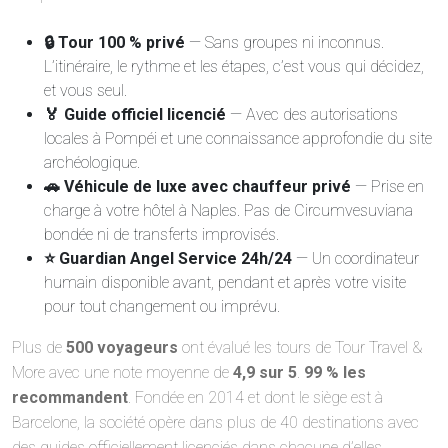
🔒 Tour 100 % privé
— Sans groupes ni inconnus.
L’itinéraire, le rythme et les étapes, c’est vous qui décidez,
et vous seul.
🏅 Guide officiel licencié
— Avec des autorisations
locales à Pompéi et une connaissance approfondie du site
archéologique.
🚗 Véhicule de luxe avec chauffeur privé
— Prise en
charge à votre hôtel à Naples. Pas de Circumvesuviana
bondée ni de transferts improvisés.
⭐ Guardian Angel Service 24h/24
— Un coordinateur
humain disponible avant, pendant et après votre visite
pour tout changement ou imprévu.
Plus de
500 voyageurs
ont évalué les tours de Tour Travel &
More avec une note moyenne de
4,9 sur 5
.
99 % les
recommandent
. Fondée en 2014 et dont le siège est à
Barcelone, la société opère dans plus de 40 destinations avec
des guides officiellement licenciés dans chacune d’elles.