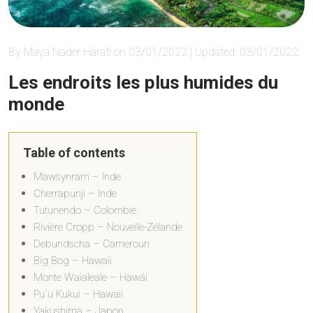
By Maya Nader Harati on 03/01/2022 | Updated: 03/01/2022
Les endroits les plus humides du
monde
Table of contents
Mawsynram – Inde
Cherrapunji – Inde
Tutunendo – Colombie
Rivière Cropp – Nouvelle-Zélande
Debundscha – Cameroun
Big Bog – Hawaii
Monte Waialeale – Hawái
Pu´u Kukui – Hawaii
Yakushima – Japon