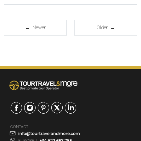
← Newer
Older →
CONTACT
EUROPE
|