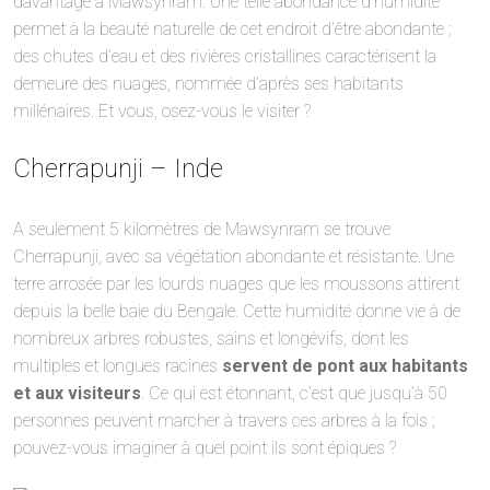
davantage à Mawsynram. Une telle abondance d’humidité
permet à la beauté naturelle de cet endroit d’être abondante ;
des chutes d’eau et des rivières cristallines caractérisent la
demeure des nuages, nommée d’après ses habitants
millénaires. Et vous, osez-vous le visiter ?
Cherrapunji – Inde
A seulement 5 kilomètres de Mawsynram se trouve
Cherrapunji, avec sa végétation abondante et résistante. Une
terre arrosée par les lourds nuages que les moussons attirent
depuis la belle baie du Bengale. Cette humidité donne vie à de
nombreux arbres robustes, sains et longévifs, dont les
multiples et longues racines
servent de pont aux habitants
et aux visiteurs
. Ce qui est étonnant, c’est que jusqu’à 50
personnes peuvent marcher à travers ces arbres à la fois ;
pouvez-vous imaginer à quel point ils sont épiques ?