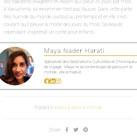
ses habitants exagèrent en disant qu’il pleut 35 jours par mois
à Yakushima, sa renommée n’est pas fausse. Dans cette partie
très humide du monde, surtout au printemps et en été, il est
courant qu’il pleuve la moitié des jours du mois. Sa beauté,
cependant, inspirerait un conte pour enfants.
Maya Nader Harati
Spécialiste des Destinations Culturelles et Chroniqueu
de Voyage . Maya ne se contente pas de parcourir le
monde ; elle le traduit.
Posted in
partout dans le monde
.
Share