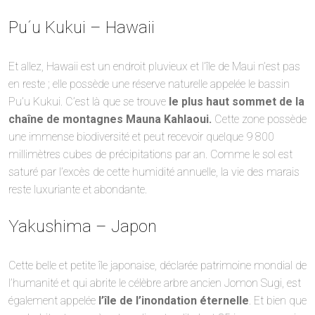
Pu´u Kukui – Hawaii
Et allez, Hawaii est un endroit pluvieux et l’île de Maui n’est pas
en reste ; elle possède une réserve naturelle appelée le bassin
Pu’u Kukui. C’est là que se trouve
le plus haut sommet de la
chaîne de montagnes Mauna Kahlaoui.
Cette zone possède
une immense biodiversité et peut recevoir quelque 9 800
millimètres cubes de précipitations par an. Comme le sol est
saturé par l’excès de cette humidité annuelle, la vie des marais
reste luxuriante et abondante.
Yakushima – Japon
Cette belle et petite île japonaise, déclarée patrimoine mondial de
l’humanité et qui abrite le célèbre arbre ancien Jomon Sugi, est
également appelée
l’île de l’inondation éternelle
. Et bien que