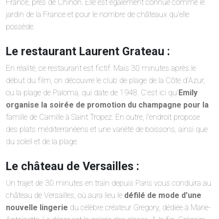
France, près de Chinon. Elle est également connue comme le
jardin de la France et pour le nombre de châteaux qu’elle
possède.
Le restaurant Laurent Grateau :
En réalité, ce restaurant est fictif. Mais 30 minutes après le
début du film, on découvre le club de plage de la Côte d’Azur,
ou la plage de Paloma, qui date de 1948. C’est ici qu’
Emily
organise la soirée de promotion du champagne pour la
famille de Camille à Saint Tropez. En outre, l’endroit propose
des plats méditerranéens et une variété de boissons, ainsi que
du soleil et de la plage.
Le château de Versailles :
Un trajet de 30 minutes en train depuis Paris vous conduira au
château de Versailles, où aura lieu le
défilé de mode d’une
nouvelle lingerie
du célèbre créateur Gregory, dédiée à Marie-