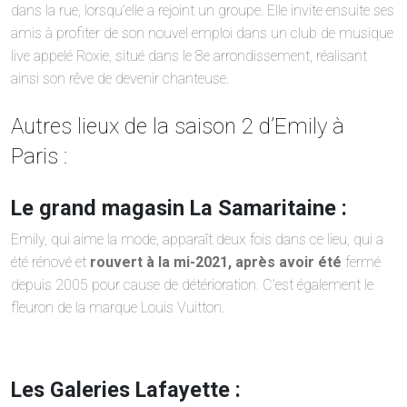
dans la rue, lorsqu’elle a rejoint un groupe. Elle invite ensuite ses
amis à profiter de son nouvel emploi dans un club de musique
live appelé Roxie, situé dans le 8e arrondissement, réalisant
ainsi son rêve de devenir chanteuse.
Autres lieux de la saison 2 d’Emily à
Paris :
Le grand magasin La Samaritaine :
Emily, qui aime la mode, apparaît deux fois dans ce lieu, qui a
été rénové et
rouvert à la mi-2021, après avoir été
fermé
depuis 2005 pour cause de détérioration. C’est également le
fleuron de la marque Louis Vuitton.
Les Galeries Lafayette :