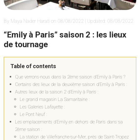
By Maya Nader Harati on 08/08/2022 | Updated: 08/08/2022
“Emily à Paris” saison 2 : les lieux
de tournage
Table of contents
Que verrons-nous dans la 2ème saison d’Emily à Paris ?
Certains des lieux de la deuxième saison d’Emily à Paris :
Autres lieux de la saison 2 d’Emily à Paris :
Le grand magasin La Samaritaine :
Les Galeries Lafayette :
Le Pont Neuf :
Les emplacements d’Emily en dehors de Paris dans sa
2ème saison :
La station de Villefranche-sur-Mer, près de Saint-Tropez