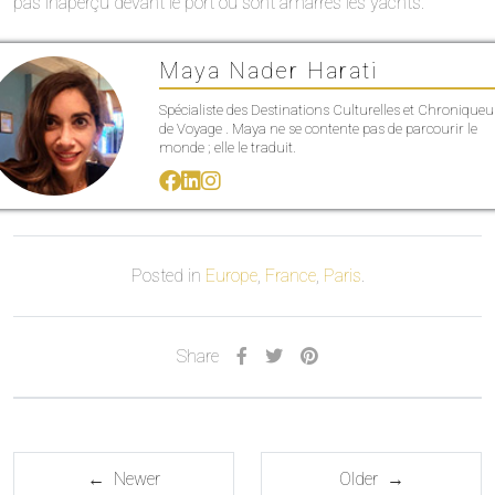
pas inaperçu devant le port où sont amarrés les yachts.
Maya Nader Harati
Spécialiste des Destinations Culturelles et Chroniqueu
de Voyage . Maya ne se contente pas de parcourir le
monde ; elle le traduit.
Posted in
Europe
,
France
,
Paris
.
Share
← Newer
Older →