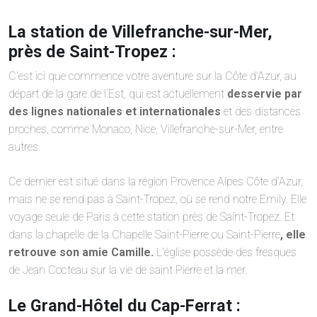
La station de Villefranche-sur-Mer,
près de Saint-Tropez :
C’est ici que commence votre aventure sur la Côte d’Azur, au
départ de la gare de l’Est, qui est actuellement
desservie par
des lignes nationales et internationales
et des distances
proches, comme Monaco, Nice, Villefranche-sur-Mer, entre
autres.
Ce dernier est situé dans la région Provence Alpes Côte d’Azur,
mais ne se rend pas à Saint-Tropez, où se rend notre Emily. Elle
voyage seule de Paris à cette station près de Saint-Tropez. Et
dans la chapelle de la Chapelle Saint-Pierre ou Saint-Pierre
, elle
retrouve son amie Camille.
L’église possède des fresques
de Jean Cocteau sur la vie de saint Pierre et la mer.
Le Grand-Hôtel du Cap-Ferrat :