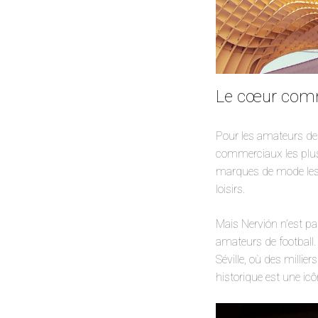
Le cœur comme
Pour les amateurs de s
commerciaux les plus 
marques de mode les p
loisirs.
Mais Nervión n’est pa
amateurs de football.
Séville, où des milli
historique est une icô