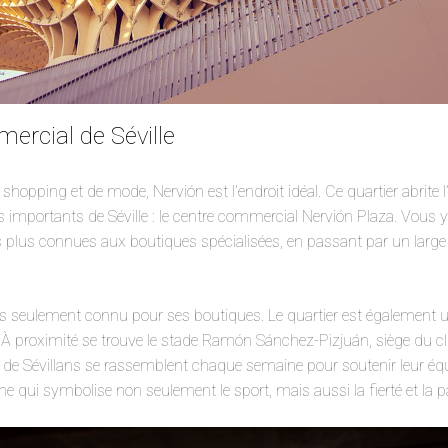
rcial de Séville
hopping et de mode, Nervión est l’endroit idéal. Ce quartier abrite 
importants de Séville : le centre commercial Nervión Plaza. Vous y
lus connues aux boutiques spécialisées, en passant par un large é
s seulement connu pour ses boutiques. Le quartier est également u
 À proximité se trouve le stade Ramón Sánchez-Pizjuán, siège du cl
ers de Sévillans se rassemblent chaque semaine pour soutenir leur éq
ne qui symbolise non seulement le sport, mais aussi la fierté et la p