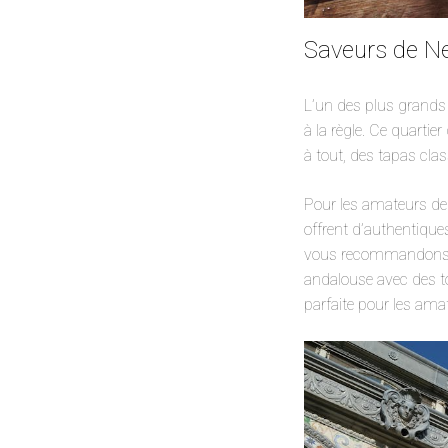
Saveurs de Ner
L’un des plus grands 
à la règle. Ce quartie
à tout, des tapas cla
Pour les amateurs de
offrent d’authentique
vous recommandons d’e
andalouse avec des t
parfaite pour les ama