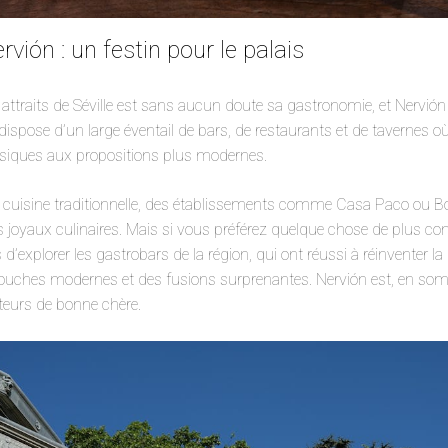
vión : un festin pour le palais
attraits de Séville est sans aucun doute sa gastronomie, et Nervión
r dispose d’un large éventail de bars, de restaurants et de tavernes 
ssiques aux propositions plus modernes.
 cuisine traditionnelle, des établissements comme Casa Paco ou 
s joyaux culinaires. Mais si vous préférez quelque chose de plus c
xplorer les gastrobars de la région, qui ont réussi à réinventer l
ouches modernes et des fusions surprenantes. Nervión est, en som
teurs de bonne chère.