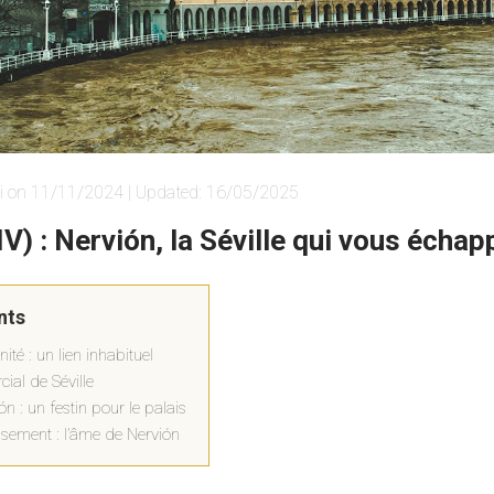
i on 11/11/2024 | Updated: 16/05/2025
XIV) : Nervión, la Séville qui vous échap
nts
ité : un lien inhabituel
al de Séville
n : un festin pour le palais
issement : l’âme de Nervión