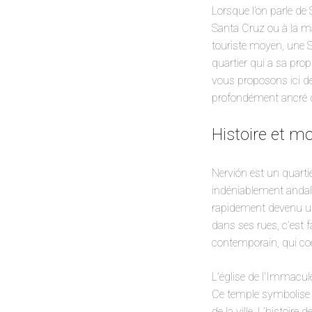
Lorsque l’on parle de 
Santa Cruz ou à la ma
touriste moyen, une Sé
quartier qui a sa prop
vous proposons ici de
profondément ancré da
Histoire et mo
Nervión est un quartie
indéniablement andalo
rapidement devenu un 
dans ses rues, c’est 
contemporain, qui co
L’église de l’Immacul
Ce temple symbolise l
de la ville. L’histoire