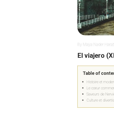
By Maya Nader Harat
El viajero (
Table of conte
Histoire et modern
Le cœur commerci
Saveurs de Nervió
Culture et divert