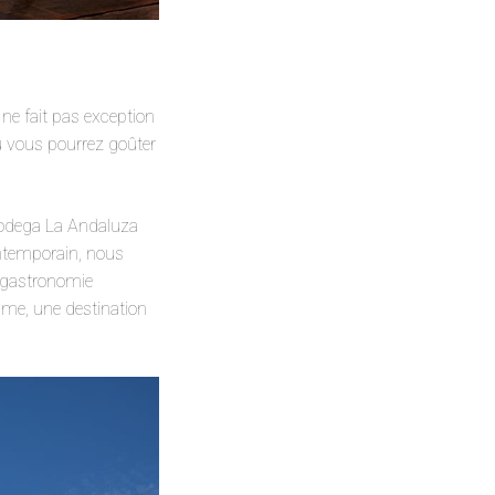
 ne fait pas exception
où vous pourrez goûter
Bodega La Andaluza
ontemporain, nous
a gastronomie
me, une destination