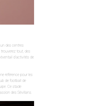
l’un des centres
 trouverez tout, des
ventail d’activités de
ne référence pour les
ub de football de
uipe. Ce stade
assion des Sévillans.