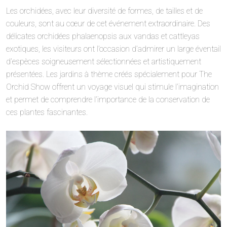
Les orchidées, avec leur diversité de formes, de tailles et de
couleurs, sont au cœur de cet événement extraordinaire. Des
délicates orchidées phalaenopsis aux vandas et cattleyas
exotiques, les visiteurs ont l’occasion d’admirer un large éventail
d’espèces soigneusement sélectionnées et artistiquement
présentées. Les jardins à thème créés spécialement pour The
Orchid Show offrent un voyage visuel qui stimule l’imagination
et permet de comprendre l’importance de la conservation de
ces plantes fascinantes.