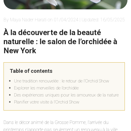
By Maya Nader Harati on 01/04/2024 | Updated: 16/05/2025
À la découverte de la beauté
naturelle : le salon de l’orchidée à
New York
Table of contents
Une tradition renouvelée : le retour de l’Orchid Show
Explorer les merveilles de l’orchidée
Des expériences uniques pour les amoureux de la nature
Planifier votre visite à l’Orchid Show
Dans le décor animé de la Grosse Pomme, l’arrivée du
printemps n’apporte pas seulement un renouveau à la ville,