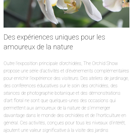
Des expériences uniques pour les
amoureux de la nature
Outre l’exposition principale d’orchidées, The Orchid Show
propose une série d’activités et d’événements complémentaires
pour enrichir l’expérience des visiteurs. Des ateliers de jardinage,
des conférences éducatives sur le soin des orchidées, des
séances de photographie botanique et des démonstrations
d’art floral ne sont que quelques-unes des occasions qui
permettent aux amoureux de la nature de s’immerger
davantage dans le monde des orchidées et de l’horticulture en
général. Ces activités, conçues pour tous les niveaux d’intérêt,
ajoutent une valeur significative à la visite des jardins