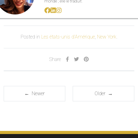
monde ; elle le traduit.
Posted in
Les états-unis d'Amérique
,
New York
.
Share
← Newer
Older →