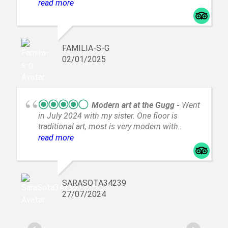
Bronx y harlem pasando por el barrio judío ,
read more
queens hasta llegar a puente brooklin
FAMILIA-S-G
02/01/2025
Modern art at the Gugg
Went
in July 2024 with my sister. One floor is
traditional art, most is very modern with
controversial installations. The staff was
read more
friendly and helpful. It is an iconic building
and museum but the art was not my cup of
tea. I’m glad I went and had the experience.
SARASOTA34239
27/07/2024