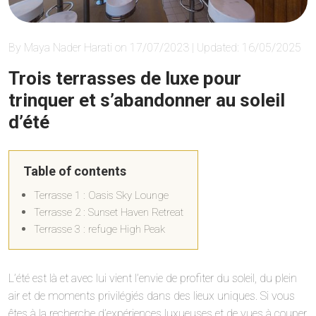
By Maya Nader Harati on 17/07/2023 | Updated: 16/05/2025
Trois terrasses de luxe pour
trinquer et s’abandonner au soleil
d’été
Table of contents
Terrasse 1 : Oasis Sky Lounge
Terrasse 2 : Sunset Haven Retreat
Terrasse 3 : refuge High Peak
L’été est là et avec lui vient l’envie de profiter du soleil, du plein
air et de moments privilégiés dans des lieux uniques. Si vous
êtes à la recherche d’expériences luxueuses et de vues à couper