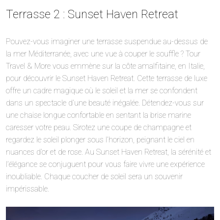
Terrasse 2 : Sunset Haven Retreat
Pouvez-vous imaginer une terrasse suspendue au-dessus de
la mer Méditerranée, avec une vue à couper le souffle ? Tour
Travel & More vous emmène sur la côte amalfitaine, en Italie,
pour découvrir le Sunset Haven Retreat. Cette terrasse de luxe
offre un cadre magique où le soleil et la mer se confondent
dans un spectacle d’une beauté inégalée. Détendez-vous sur
une chaise longue confortable en sentant la brise marine
caresser votre peau. Sirotez une coupe de champagne et
regardez le soleil plonger sous l’horizon, peignant le ciel en
nuances d’or et de rose. Au Sunset Haven Retreat, la sérénité et
l’élégance se conjuguent pour vous faire vivre une expérience
inoubliable. Chaque coucher de soleil sera un souvenir
impérissable.