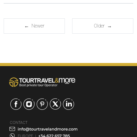
← Newer
Older →
CONTACT
EUROPE
|