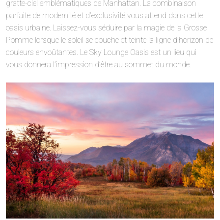
gratte-ciel emblématiques de Manhattan. La combinaison
parfaite de modernité et d’exclusivité vous attend dans cette
oasis urbaine. Laissez-vous séduire par la magie de la Grosse
Pomme lorsque le soleil se couche et teinte la ligne d’horizon de
couleurs envoûtantes. Le Sky Lounge Oasis est un lieu qui
vous donnera l’impression d’être au sommet du monde.