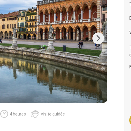
Next
4 heures
Visite guidée