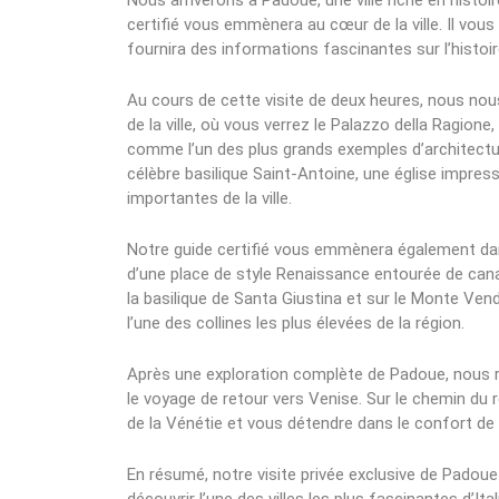
Nous arriverons à Padoue, une ville riche en histoir
certifié vous emmènera au cœur de la ville. Il vous
fournira des informations fascinantes sur l’histoire 
Au cours de cette visite de deux heures, nous nous 
de la ville, où vous verrez le Palazzo della Ragio
comme l’un des plus grands exemples d’architectur
célèbre basilique Saint-Antoine, une église impress
importantes de la ville.
Notre guide certifié vous emmènera également dans l
d’une place de style Renaissance entourée de canau
la basilique de Santa Giustina et sur le Monte Venda
l’une des collines les plus élevées de la région.
Après une exploration complète de Padoue, nous 
le voyage de retour vers Venise. Sur le chemin du
de la Vénétie et vous détendre dans le confort de 
En résumé, notre visite privée exclusive de Padou