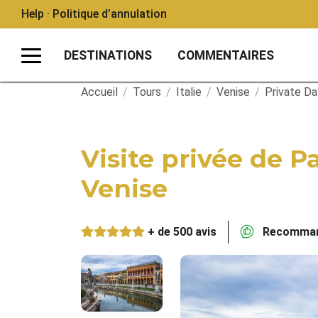
Help · Politique d’annulation
DESTINATIONS
COMMENTAIRES
Accueil
/
Tours
/
Italie
/
Venise
/
Private Da
Visite privée de 
Venise
+ de 500 avis
Recommand