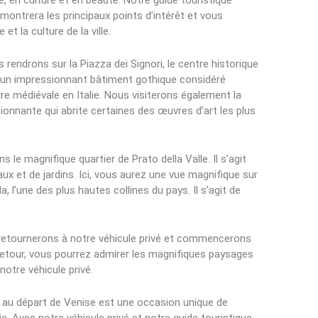
e, en culture et en beauté. Notre guide touristique
 montrera les principaux points d’intérêt et vous
et la culture de la ville.
rendrons sur la Piazza dei Signori, le centre historique
ne, un impressionnant bâtiment gothique considéré
e médiévale en Italie. Nous visiterons également la
ionnante qui abrite certaines des œuvres d’art les plus
e magnifique quartier de Prato della Valle. Il s’agit
x et de jardins. Ici, vous aurez une vue magnifique sur
, l’une des plus hautes collines du pays. Il s’agit de
retournerons à notre véhicule privé et commencerons
 retour, vous pourrez admirer les magnifiques paysages
notre véhicule privé.
e au départ de Venise est une occasion unique de