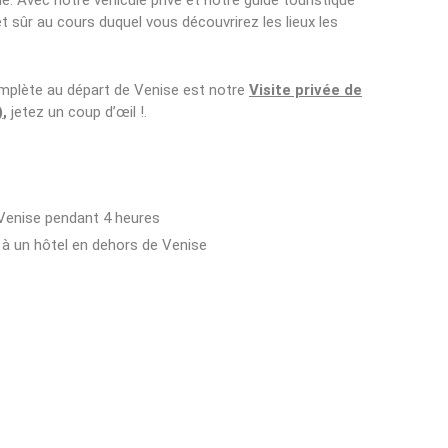
lie. Avec notre véhicule privé et notre guide touristique
t sûr au cours duquel vous découvrirez les lieux les
omplète au départ de Venise est notre
Visite privée de
)
,
jetez un coup d’œil !.
 Venise pendant 4 heures
 à un hôtel en dehors de Venise