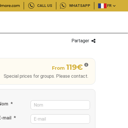
CALL US
WHATSAPP
FR
Partager
119€
From
Special prices for groups. Please contact.
Nom
*
E-mail
*