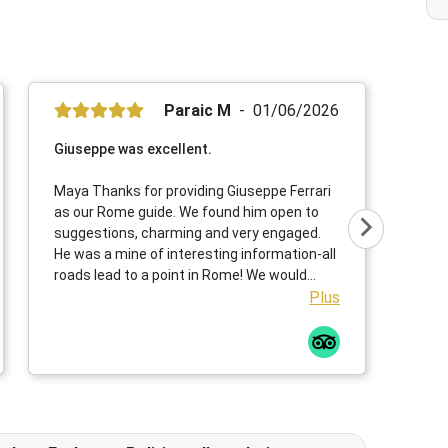
Paraic M
01/06/2026
Giuseppe was excellent.
Maya Thanks for providing Giuseppe Ferrari
as our Rome guide. We found him open to
suggestions, charming and very engaged.
He was a mine of interesting information-all
roads lead to a point in Rome! We would
strongly recommend him to visitors
Plus
interested in the history of the city in
different eras. Thanks again. Paraic