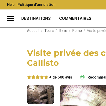
Help · Politique d’annulation
DESTINATIONS
COMMENTAIRES
Accueil
/
Tours
/
Italie
/
Rome
/
Visite priv
Visite privée des
Callisto
+ de 500 avis
Recommand