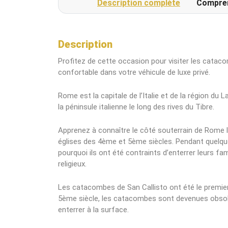
Description complète
Compre
friendly, warm and knowledgeable guide and
we were thrilled to spend time with her! -
The cars used for transportation were
always clean and comfortable. - Our driver in
Description
Rome was super friendly and we enjoyed
Profitez de cette occasion pour visiter les catac
talking to him. Thank you so much for all
confortable dans votre véhicule de luxe privé.
your help in creating a wonderful trip! We
appreciate it!
Rome est la capitale de l’Italie et de la région du L
la péninsule italienne le long des rives du Tibre.
Apprenez à connaître le côté souterrain de Rome lo
églises des 4ème et 5ème siècles. Pendant quelque
pourquoi ils ont été contraints d’enterrer leurs fam
religieux.
Les catacombes de San Callisto ont été le premie
5ème siècle, les catacombes sont devenues obsol
enterrer à la surface.