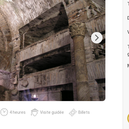
Next
4 heures
Visite guidée
Billets