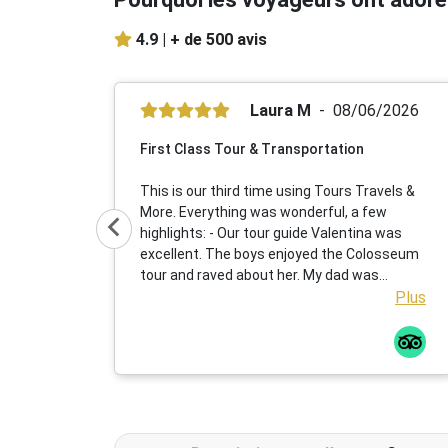
4.9 |
+ de 500 avis
Laura M
08/06/2026
First Class Tour & Transportation
This is our third time using Tours Travels &
More. Everything was wonderful, a few
highlights: - Our tour guide Valentina was
excellent. The boys enjoyed the Colosseum
tour and raved about her. My dad was
excited when she was our Vatican tour
Plus
guide as well. We had explained to her that
my niece was singing at noon in one of the
chapels and she went above and beyond to
get us there on time, while also giving us a
first class tour. We were so appreciative
that she was able to make that happen as it
was the whole reason for the trip. She is a