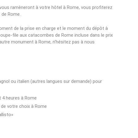
 vous ramèneront à votre hôtel à Rome, vous profiterez
le de Rome.
 moment de la prise en charge et le moment du dépôt à
 coupe-file aux catacombes de Rome incluse dans le prix
un autre monument à Rome, n’hésitez pas à nous
spagnol ou italien (autres langues sur demande) pour
nt 4 heures à Rome
eu de votre choix à Rome
llisto»