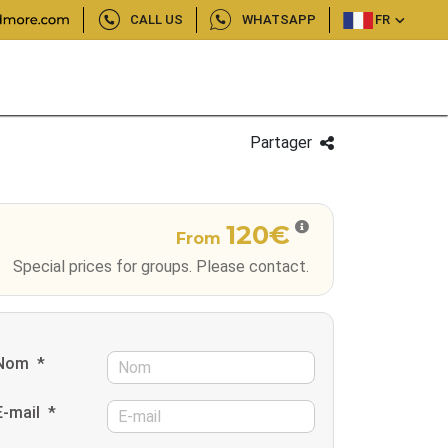
CALL US
WHATSAPP
FR
Partager
120€
From
Special prices for groups. Please contact.
Nom
*
E-mail
*