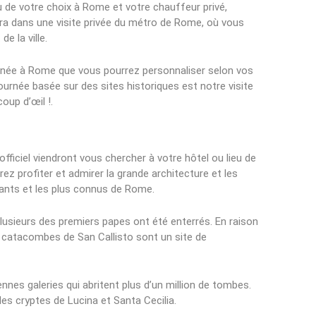
u de votre choix à Rome et votre chauffeur privé,
a dans une visite privée du métro de Rome, où vous
e la ville.
urnée à Rome que vous pourrez personnaliser selon vos
urnée basée sur des sites historiques est notre visite
oup d’œil !.
officiel viendront vous chercher à votre hôtel ou lieu de
ez profiter et admirer la grande architecture et les
ants et les plus connus de Rome.
lusieurs des premiers papes ont été enterrés. En raison
s catacombes de San Callisto sont un site de
nnes galeries qui abritent plus d’un million de tombes.
es cryptes de Lucina et Santa Cecilia.