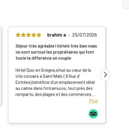
brahim a
25/07/2026
Séjour très agréable l hôtels très bien mais
ce sont surtout les propriétaires qui font
toute la difference.un couple
Hôtel Quic en Groigne,situé au cœur de la
cite corsaire a Saint Malo ( 8 Rue d'
Estrées),bénéficie d'un emplacement idéal
au calme dans l'intramuros, tout près des
remparts, des plages et des commerces.
Cet établissement chaleureux propose des
Plus
chambres confortables et lumineuses dans
une élégante bâtisse en pierre ,un petit
déjeuner répute mettant a l' honneur des
produits locaux et artisanaux ainsi qu' une