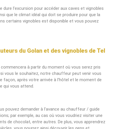
e dure l’excursion pour accéder aux caves et vignobles
insi que le climat idéal qui doit se produire pour que la
dans certains vignobles est disponible et vous pouvez
uteurs du Golan et des vignobles de Tel
ée commencera à partir du moment où vous serez pris
 si vous le souhaitez, notre chauffeur peut venir vous
e façon, après votre arrivée à l’hôtel et le moment de
te qui vous attend.
 vous pouvez demander à l’avance au chauffeur / guide
ions; par exemple, au cas où vous voudriez visiter une
cants de chocolat, entre autres. De plus, vous apprendrez
iècles, vous pourrez ainsi découvrir les gens et