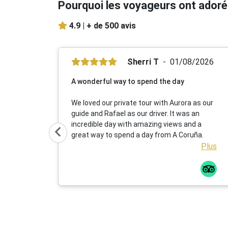
Pourquoi les voyageurs ont adoré
4.9 |
+ de 500 avis
Sherri T
01/08/2026
A wonderful way to spend the day
We loved our private tour with Aurora as our
guide and Rafael as our driver. It was an
incredible day with amazing views and a
great way to spend a day from A Coruña.
Plus