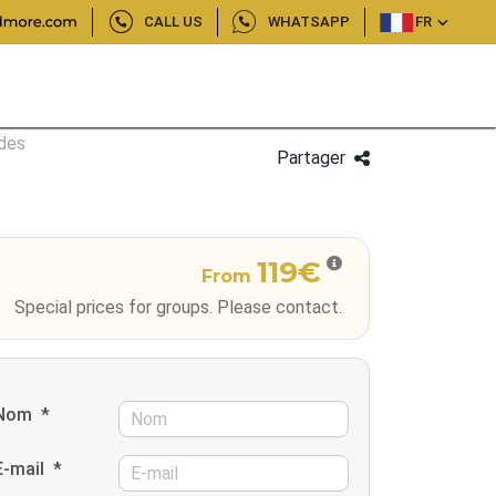
CALL US
WHATSAPP
FR
 des
Partager
119€
From
Special prices for groups. Please contact.
Nom
*
E-mail
*