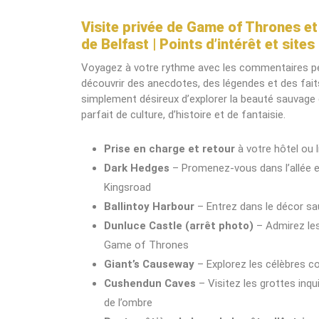
Visite privée de Game of Thrones e
de Belfast | Points d’intérêt et sit
Voyagez à votre rythme avec les commentaires per
découvrir des anecdotes, des légendes et des fait
simplement désireux d’explorer la beauté sauvage d
parfait de culture, d’histoire et de fantaisie.
Prise en charge et retour
à votre hôtel ou 
Dark Hedges
– Promenez-vous dans l’allée 
Kingsroad
Ballintoy Harbour
– Entrez dans le décor sa
Dunluce Castle (arrêt photo)
– Admirez les
Game of Thrones
Giant’s Causeway
– Explorez les célèbres c
Cushendun Caves
– Visitez les grottes inq
de l’ombre