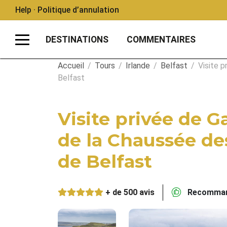
Help · Politique d’annulation
DESTINATIONS
COMMENTAIRES
Accueil
/
Tours
/
Irlande
/
Belfast
/
Visite 
Belfast
Visite privée de 
de la Chaussée de
de Belfast
+ de 500 avis
Recommand