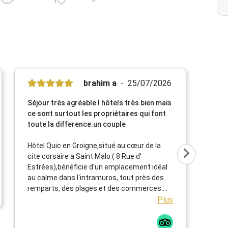
brahim a
25/07/2026
Séjour très agréable l hôtels très bien mais
ce sont surtout les propriétaires qui font
toute la difference.un couple
Hôtel Quic en Groigne,situé au cœur de la
cite corsaire a Saint Malo ( 8 Rue d'
Estrées),bénéficie d'un emplacement idéal
au calme dans l'intramuros, tout près des
remparts, des plages et des commerces.
Cet établissement chaleureux propose des
Plus
chambres confortables et lumineuses dans
une élégante bâtisse en pierre ,un petit