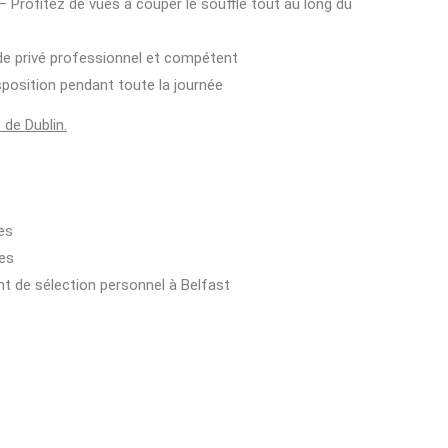
– Profitez de vues à couper le souffle tout au long du
de privé professionnel et compétent
sposition pendant toute la journée
 de Dublin.
res
res
int de sélection personnel à Belfast