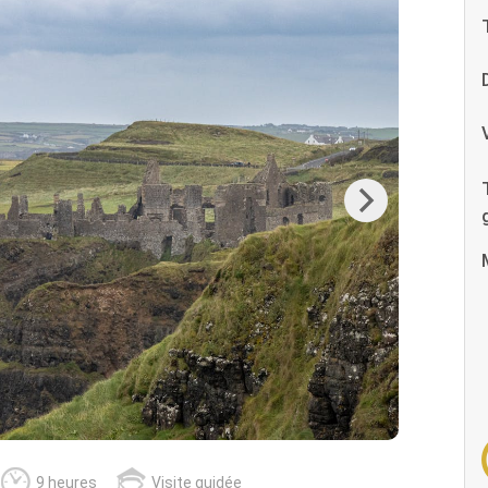
Next
9 heures
Visite guidée