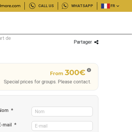
CALL US
WHATSAPP
FR
art de
Partager
300€
From
Special prices for groups. Please contact.
Nom
*
E-mail
*