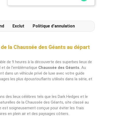
déjeuner répute mettant a l' honneur des
produits locaux et artisanaux ainsi qu' une
terrasse extérieur particulièrement
agréable.
nd
Exclut
Politique d’annulation
t de la Chaussée des Géants au départ
able de 9 heures à la découverte des superbes lieux de
d et de l’emblématique
Chaussée des Géants.
Au
t dans un véhicule privé de luxe avec votre guide
ages les plus époustouflants utilisés dans la série, et
 des lieux célèbres tels que les Dark Hedges et le
 naturelles de la Chaussée des Géants, site classé au
ée est soigneusement conçue pour éviter les frais
res en plein air et des paysages côtiers.