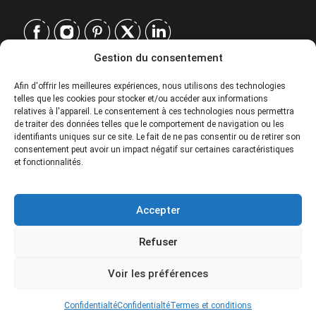
Gestion du consentement
CONTACT
Afin d'offrir les meilleures expériences, nous utilisons des technologies
telles que les cookies pour stocker et/ou accéder aux informations
EUROPE
|
relatives à l'appareil. Le consentement à ces technologies nous permettra
USA
|
de traiter des données telles que le comportement de navigation ou les
EUROPE
identifiants uniques sur ce site. Le fait de ne pas consentir ou de retirer son
consentement peut avoir un impact négatif sur certaines caractéristiques
USA
et fonctionnalités.
SERVICES
Accepter
SOCIÉTÉ
Refuser
POLITIQUES
59$
From
Voir les préférences
Special prices for groups. Please contact.
© 2026 Tour Travel & More. Tous droits réservés.
Confidentialté
Confidentialté
Termes et conditions