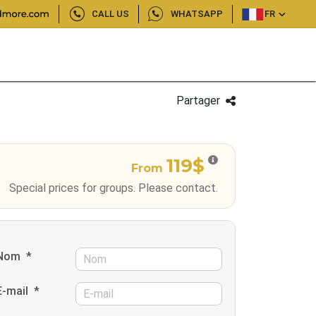
CALL US
WHATSAPP
FR
Partager
119$
From
Special prices for groups. Please contact.
Nom
*
E-mail
*