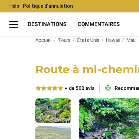
Help · Politique d’annulation
DESTINATIONS
COMMENTAIRES
Accueil
/
Tours
/
États Unis
/
Hawaii
/
Maui
Route à mi-chemi
+ de 500 avis
Recommand