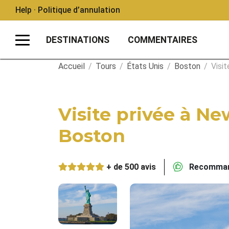
Help · Politique d’annulation
DESTINATIONS
COMMENTAIRES
Accueil
/
Tours
/
États Unis
/
Boston
/
Visi
Visite privée à N
Boston
+ de 500 avis
Recommand