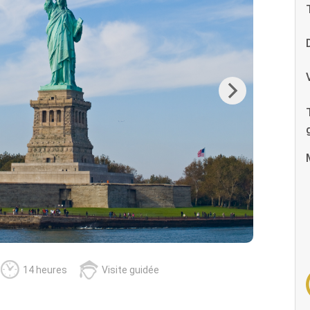
Next
14 heures
Visite guidée