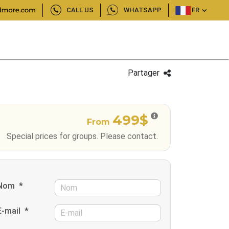
CALL US
WHATSAPP
FR
Partager
499$
From
Special prices for groups. Please contact.
Nom
*
E-mail
*