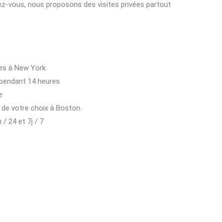
ez-vous, nous proposons des visites privées partout
ures à New York
 pendant 14 heures
e
u de votre choix à Boston.
/ 24 et 7j / 7