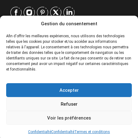
Gestion du consentement
CONTACT
Afin d'offrir les meilleures expériences, nous utilisons des technologies
telles que les cookies pour stocker et/ou accéder aux informations
EUROPE
|
relatives à l'appareil. Le consentement à ces technologies nous permettra
USA
|
de traiter des données telles que le comportement de navigation ou les
EUROPE
identifiants uniques sur ce site. Le fait de ne pas consentir ou de retirer son
consentement peut avoir un impact négatif sur certaines caractéristiques
USA
et fonctionnalités.
SERVICES
Accepter
SOCIÉTÉ
Refuser
POLITIQUES
135€
From
Voir les préférences
Special prices for groups. Please contact.
© 2026 Tour Travel & More. Tous droits réservés.
Confidentialté
Confidentialté
Termes et conditions