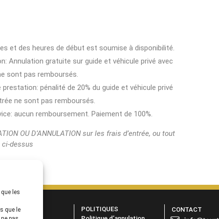
ces et des heures de début est soumise à disponibilité.
on: Annulation gratuite sur guide et véhicule privé avec
 ne sont pas remboursés.
 prestation: pénalité de 20% du guide et véhicule privé
entrée ne sont pas remboursés.
ervice: aucun remboursement. Paiement de 100%.
N OU D’ANNULATION sur les frais d’entrée, ou tout
t ci-dessus
 que les
OCIÉTÉ
POLITIQUES
CONTACT
s que le
urquoi Nous?
Politique d’annulation
e ne pas