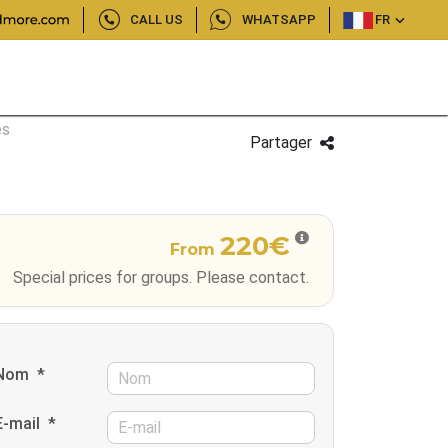
CALL US
WHATSAPP
FR
es
Partager
220€
From
Special prices for groups. Please contact.
Nom
*
E-mail
*