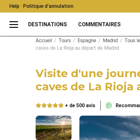
Help · Politique d’annulation
DESTINATIONS
COMMENTAIRES
Accueil
/
Tours
/
Espagne
/
Madrid
/
Tous le
caves de La Rioja au départ de Madrid
Visite d'une jour
caves de La Rioja
+ de 500 avis
Recommand