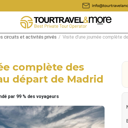
s circuits et activités privés
/
Visite d’une journée complète d
née complète des
 au départ de Madrid
é par 99 % des voyageurs