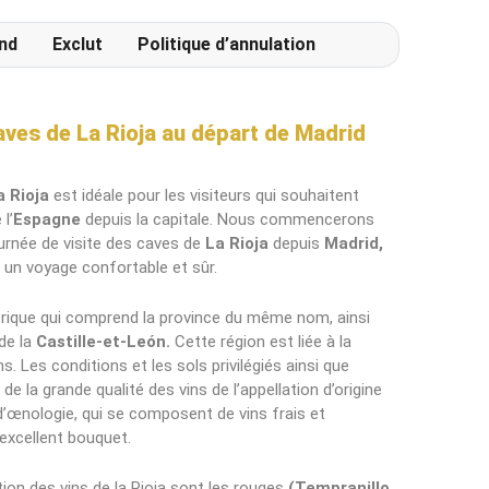
nd
Exclut
Politique d’annulation
aves de La Rioja au départ de Madrid
 Rioja
est idéale pour les visiteurs qui souhaitent
l’
Espagne
depuis la capitale. Nous commencerons
urnée de visite des caves de
La Rioja
depuis
Madrid,
 un voyage confortable et sûr.
torique qui comprend la province du même nom, ainsi
de la
Castille-et-León.
Cette région est liée à la
. Les conditions et les sols privilégiés ainsi que
 de la grande qualité des vins de l’appellation d’origine
d’œnologie, qui se composent de vins frais et
excellent bouquet.
tion des vins de la Rioja sont les rouges
(Tempranillo,