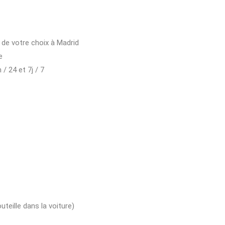
u de votre choix à Madrid
e
/ 24 et 7j / 7
uteille dans la voiture)