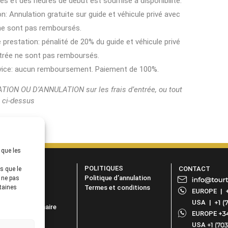
ces et des heures de début est soumise à disponibilité.
on: Annulation gratuite sur guide et véhicule privé avec
 ne sont pas remboursés.
 prestation: pénalité de 20% du guide et véhicule privé
entrée ne sont pas remboursés.
ervice: aucun remboursement. Paiement de 100%.
N OU D’ANNULATION sur les frais d’entrée, ou tout
t ci-dessus
 que les
OCIÉTÉ
POLITIQUES
CONTACT
s que le
urquoi Nous?
Politique d’annulation
e ne pas
rtaines
AQs
Termes et conditions
EUROPE
|
iliés
USA
|
venir un partenaire
EUROPE
og
USA