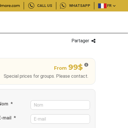
CALL US
WHATSAPP
FR
Partager
99$
From
Special prices for groups. Please contact.
Nom
*
E-mail
*