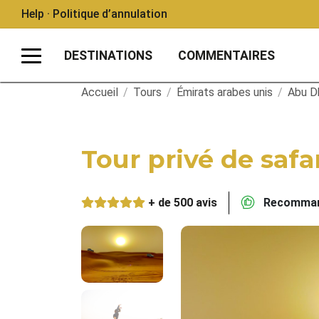
Help · Politique d’annulation
DESTINATIONS
COMMENTAIRES
Accueil
/
Tours
/
Émirats arabes unis
/
Abu D
Tour privé de safa
+ de 500 avis
Recommand