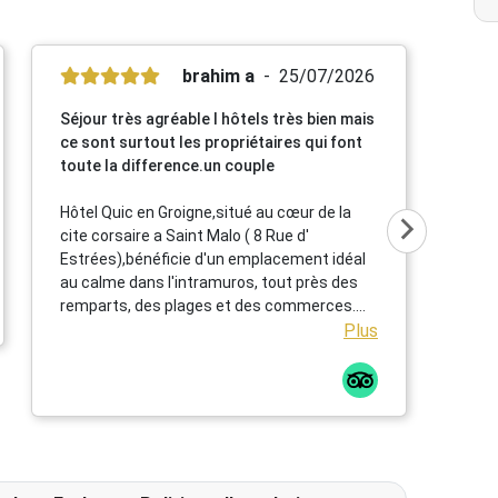
brahim a
25/07/2026
Séjour très agréable l hôtels très bien mais
ce sont surtout les propriétaires qui font
toute la difference.un couple
Hôtel Quic en Groigne,situé au cœur de la
cite corsaire a Saint Malo ( 8 Rue d'
Estrées),bénéficie d'un emplacement idéal
au calme dans l'intramuros, tout près des
remparts, des plages et des commerces.
Cet établissement chaleureux propose des
Plus
chambres confortables et lumineuses dans
une élégante bâtisse en pierre ,un petit
déjeuner répute mettant a l' honneur des
produits locaux et artisanaux ainsi qu' une
terrasse extérieur particulièrement
agréable.