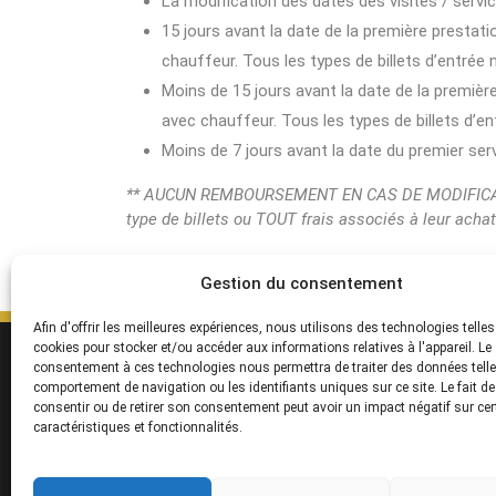
La modification des dates des visites / servi
15 jours avant la date de la première prestati
chauffeur. Tous les types de billets d’entrée
Moins de 15 jours avant la date de la première
avec chauffeur. Tous les types de billets d’
Moins de 7 jours avant la date du premier s
** AUCUN REMBOURSEMENT EN CAS DE MODIFICATIO
type de billets ou TOUT frais associés à leur acha
Gestion du consentement
Afin d'offrir les meilleures expériences, nous utilisons des technologies telles
cookies pour stocker et/ou accéder aux informations relatives à l'appareil. Le
SERVICES
S
consentement à ces technologies nous permettra de traiter des données telle
Destinations
Po
comportement de navigation ou les identifiants uniques sur ce site. Le fait d
consentir ou de retirer son consentement peut avoir un impact négatif sur ce
Croisières
F
caractéristiques et fonctionnalités.
Groupes
Aff
Commentaires
De
Bl