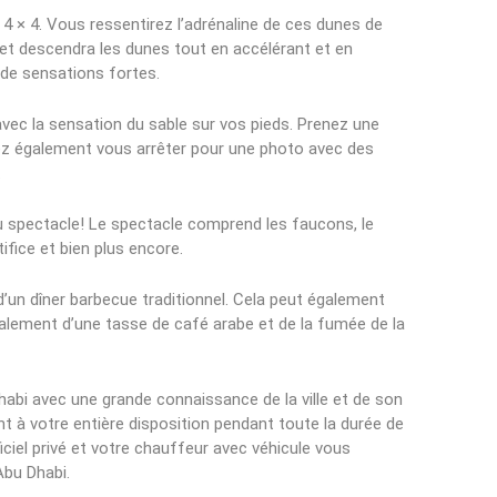
 4 × 4. Vous ressentirez l’adrénaline de ces dunes de
et descendra les dunes tout en accélérant et en
t de sensations fortes.
vec la sensation du sable sur vos pieds. Prenez une
ez également vous arrêter pour une photo avec des
.
du spectacle! Le spectacle comprend les faucons, le
tifice et bien plus encore.
d’un dîner barbecue traditionnel. Cela peut également
galement d’une tasse de café arabe et de la fumée de la
habi avec une grande connaissance de la ville et de son
nt à votre entière disposition pendant toute la durée de
fficiel privé et votre chauffeur avec véhicule vous
Abu Dhabi.