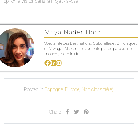
option à visiter dans la Rioja Alavesa.
Maya Nader Harati
Spécialiste des Destinations Culturelles et Chroniqueu
de Voyage . Maya ne se contente pas de parcourir le
monde ; elle le traduit.
Posted in
Espagne
,
Europe
,
Non classifié(e)
.
Share