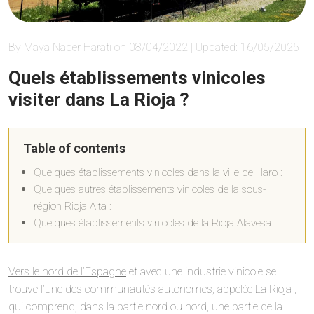
By Maya Nader Harati on 08/04/2022 | Updated: 16/05/2025
Quels établissements vinicoles
visiter dans La Rioja ?
Table of contents
Quelques établissements vinicoles dans la ville de Haro :
Quelques autres établissements vinicoles de la sous-
région Rioja Alta :
Quelques établissements vinicoles de la Rioja Alavesa :
Vers le nord de l’Espagne
et avec une industrie vinicole se
trouve l’une des communautés autonomes, appelée La Rioja ;
qui comprend, dans la partie nord ou nord, une partie de la