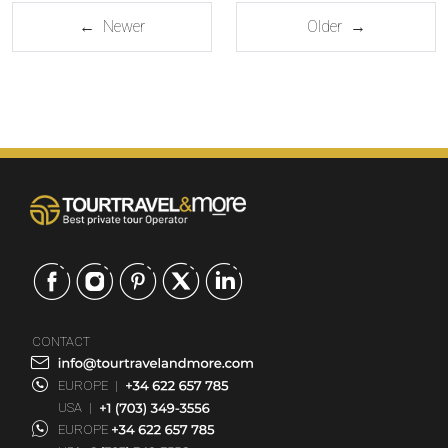
← Newer
Older →
CONTACT
EUROPE
|
USA
|
EUROPE