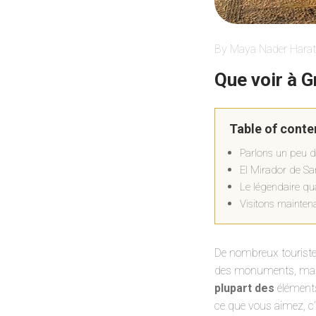
By Maya Nader Harat
Que voir à G
Table of conte
Parlons un peu de
El Mirador de San
Le légendaire qua
Visitons maintena
De nombreux touristes
des monuments, mais
plupart des
éléments
ce que vous aimez, c’