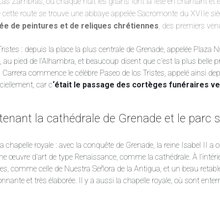
 Las Zambras, où chaque nuit les gitans font la fête en chantant et 
 cette route se trouve une abbaye appelée Sacromonte du XVIIe siè
ée de peintures et de reliques chrétiennes
, des premiers ven
Tristes : depuis la place la plus centrale de Grenade, appelée Plaz
o, au pied de l’Alhambra, et beaucoup disent que c’est la plus belle
e la Carrera commence le célèbre Paseo de los Tristes, appelé ainsi dep
ciellement, car c
‘était le passage des cortèges funéraires ve
enant la cathédrale de Grenade et le parc sc
la chapelle royale : avec la conquête de Grenade, la reine Isabel II a 
ne œuvre d’art de type Renaissance, comme la cathédrale. À l’intérie
es, comme celle de Nuestra Señora de la Antigua, et un beau retable ;
nante et très élaborée. Il y a aussi la chapelle royale, où sont ent