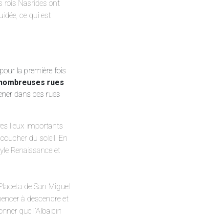
s rois Nasrides ont
idée, ce qui est
 pour la première fois
nombreuses rues
ener dans ces rues
tres lieux importants
 coucher du soleil. En
style Renaissance et
a Placeta de San Miguel
mencer à descendre et
nner que l’Albaicin