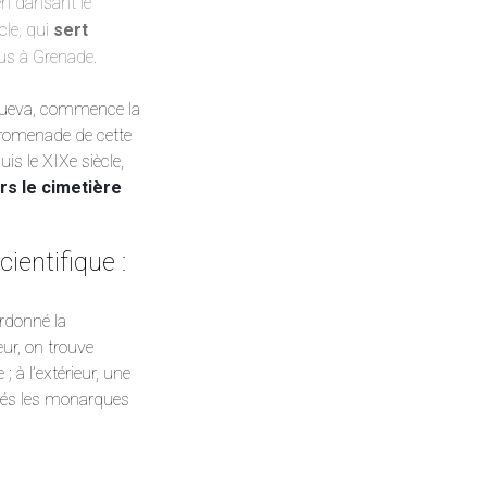
en dansant le
cle, qui
sert
us à Grenade.
a Nueva, commence la
 promenade de cette
uis le XIXe siècle,
rs le cimetière
ientifique :
ordonné la
ur, on trouve
 à l’extérieur, une
errés les monarques