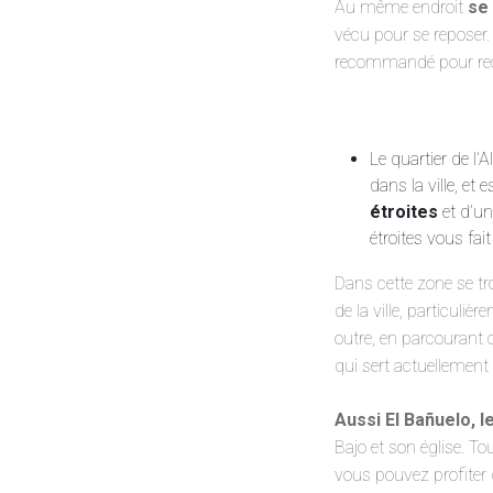
Au même endroit
se 
vécu pour se reposer. 
recommandé pour rece
Le quartier de l’
dans la ville, et
étroites
et d’u
étroites vous fai
Dans cette zone se t
de la ville, particuli
outre, en parcourant 
qui sert actuellemen
Aussi El Bañuelo, l
Bajo et son église. T
vous pouvez profiter