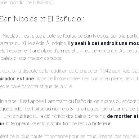
moine mondial de l’UNESCO.
San Nicolás et El Bañuelo :
Nicolás : il est situé à côté de l’église de San Nicolás, dans la partie
cazaba du XIIIe siècle. À l’origine, il
y avait à cet endroit une mo
c’était également une place d’armes et un lieu de rencontre. Au début,
 palais et des maisons arabes.
d’eux, on a discuté de la reddition de Grenade en 1942 aux Rois Cat
mirador est une
place de forme carrée, des bancs en pierre, des a
c le pavé caractéristique de la ville.
in arabe : il est appelé Hammam ou Baño de los Axares ou encore d
poque ziride. Il est situé au numéro 31 à la hauteur de la Carrera del 
 ; une structure qui a été héritée des bains romains,
de mortier et
nir
la température et la distribution de l’eau à l’intérieur.
ient de la plus haute importance pour les musulmans, car pour eux