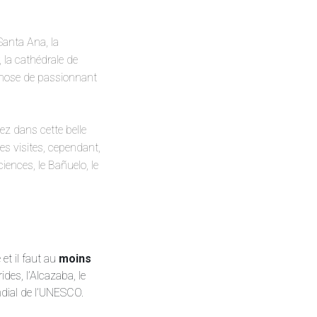
 Santa Ana, la
 la cathédrale de
 chose de passionnant
ez dans cette belle
s visites, cependant,
iences, le Bañuelo, le
 et il faut au
moins
ides, l’Alcazaba, le
ndial de l’UNESCO.