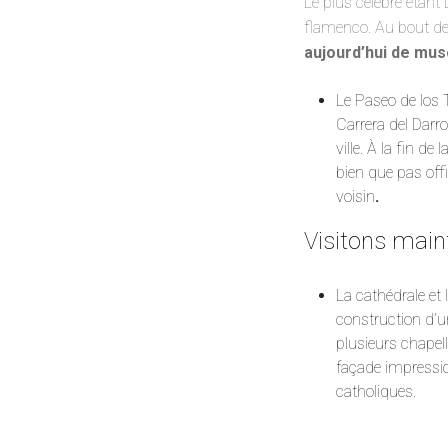
Le plus célèbre étant
flamenco. Au bout de
aujourd’hui de mus
Le Paseo de los 
Carrera del Darr
ville. À la fin d
bien que pas offi
voisin
.
Visitons maint
La cathédrale et 
construction d’u
plusieurs chapell
façade impression
catholiques.