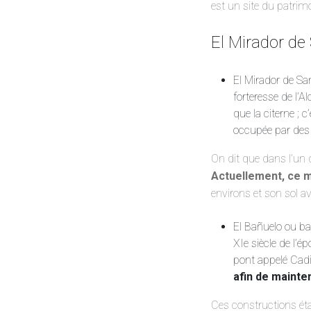
est un site du patri
El Mirador de 
El Mirador de San 
forteresse de l’Al
que la citerne ; 
occupée par des
On dit que dans l’un 
Actuellement, ce 
environs et son sol ave
El Bañuelo ou ba
XIe siècle de l’é
pont appelé Cadi
afin de mainte
Ces constructions éta