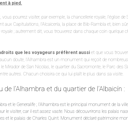
ent à pied.
 vous pourrez visiter, par exemple, la chancellerie royale, l’église de
aux Capitulations, l’Alcaicería, la place de Bib-Rambla et, bien sûr,
e royale ; autrement dit, vous trouverez dans chaque coin quelque
droits que les voyageurs préfèrent aussi
et que vous trouver
s aucun doute, l’Alhambra est un monument qui reçoit de nombreuse
 le Mirador de San Nicolas, le quartier du Sacromonte, le Parc des Sc
ntre autres. Chacun choisira ce qui lui plaît le plus dans sa visite.
 de l’Alhambra et du quartier de l’Albaicín :
ra et le Generalife ; l’Alhambra est le principal monument de la ville
ur le visiter, car il est assez vaste. Nous découvrirons les palais nasr
nes et le palais de Charles Quint. Monument déclaré patrimoine mo