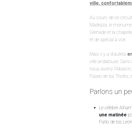
ville, confortablem
Au cours de ce circuit,
Madraza, le monument 
Grenade et la chapell
et de spécial à voir.
Mais il y a d’autres
en
ville andalouse. San
nous avons l’Albaicin,
Paseo de los Tristes, e
Parlons un peu
Le célèbre Alhamb
une matinée
po
Patio de los Leo