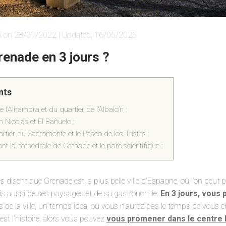
i on 28/01/2022 | Updated: 16/05/2025
renade en 3 jours ?
nts
 l’Alhambra et du quartier de l’Albaicín :
 Nicolás et El Bañuelo :
rtier du Sacromonte et le Paseo de los Tristes :
nt la cathédrale de Grenade et le parc scientifique :
 disent que Grenade est la plus belle ville d’Espagne, où l’on peut 
 aussi de ses paysages et de sa gastronomie.
En 3 jours, vous 
 de la ville, un temps idéal où vous n’aurez pas le temps de vous en
est l’histoire, alors vous pouvez
vous promener dans le centre h