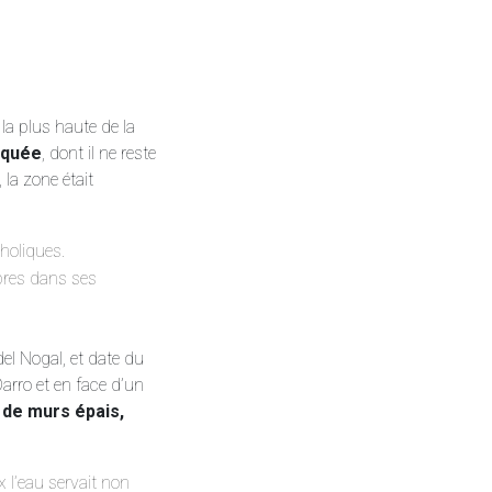
 la plus haute de la
squée
, dont il ne reste
 la zone était
holiques.
rbres dans ses
el Nogal, et date du
Darro et en face d’un
 de murs épais,
 l’eau servait non