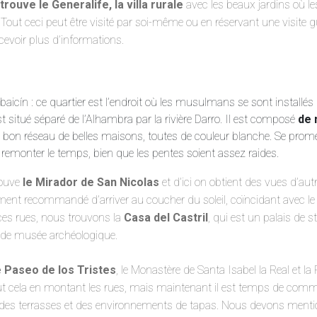
trouve le Generalife, la villa rurale
avec les beaux jardins où le
Tout ceci peut être visité par soi-même ou en réservant une visite gu
voir plus d’informations.
Albaicín : ce quartier est l’endroit où les musulmans se sont installés
 est situé séparé de l’Alhambra par la rivière Darro. Il est composé
de 
n bon réseau de belles maisons, toutes de couleur blanche. Se prom
t remonter le temps, bien que les pentes soient assez raides.
rouve
le Mirador de San Nicolas
et d’ici on obtient des vues d’au
èrement recommandé d’arriver au coucher du soleil, coïncidant avec le
ces rues, nous trouvons la
Casa del Castril
, qui est un palais de 
t de musée archéologique.
e Paseo de los Tristes
, le Monastère de Santa Isabel la Real et l
out cela en montant les rues, mais maintenant il est temps de com
 des terrasses et des environnements de tapas. Nous devons mentio