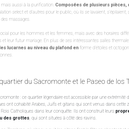
 mais aussi à la purification.
Composées de plusieurs pièces, c
ation select et d’autres pour le public, où ils se lavaient, s’épilaient,
nt des massages.
ocial pour les hommes et les femmes, mais avec des horaires différ
 et leur futur mariage. En plus de ses intéressantes salles thermale
les lucarnes au niveau du plafond en
forme d’étoiles et octogona
lonnes.
 quartier du Sacromonte et le Paseo de los T
cromonte : ce quartier légendaire est accessible par une extrémité de 
ues ont cohabité Arabes, Juifs et gitans qui sont venus dans cette z
ois Catholiques dans leur conquête. Ils ont construit leurs
propr
u des grottes
, qui sont situées à côté des ravins.