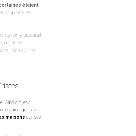
ertaines étaient
 se coupaient les
ents ; on y préparait
s, on ne peut
les ; bien sûr, les
ristes :
l’Albaicín, et à
one parce qu’ils ont
es maisons
sur ces