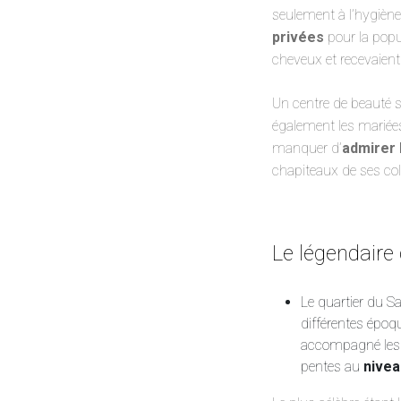
seulement à l’hygiène
privées
pour la popul
cheveux et recevaie
Un centre de beauté s
également les mariées
manquer d’
admirer 
chapiteaux de ses co
Le légendaire
Le quartier du Sa
différentes époq
accompagné les R
pentes au
nivea