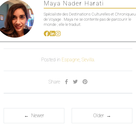
Maya Nader Harati
Spécialiste des Destinations Culturelles et Chroniqueu
de Voyage . Maya ne se contente pas de parcourir le
monde ; elle le traduit.
Posted in
Espagne
,
Sevilla
.
Share
← Newer
Older →