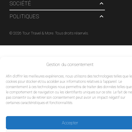
SOCIÉTÉ
POLITIQUES
© 2026 Tour Travel & More. Tous droits réservés.
Gestion du consentement
Afin d'offrir les meilleures expériences, nous utilisons des technologies telles que l
cookies pour stocker et/ou accéder aux informations relatives à l'appareil. Le
consentement à ces technologies nous permettra de traiter des données telles que
le comportement de navigation ou les identifiants uniques sur ce site. Le fait de ne
pas consentir ou de retirer son consentement peut avoir un impact négatif sur
certaines caractéristiques et fonctionnalités.
Accepter