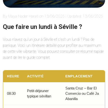
By Maya Nader Harati on 13/06/2025 | Updated: 13/06/2025
Que faire un lundi à Séville ?
Vous n’avez qu’un jour à Séville et c’est un lundi ? Pas de
panique. Voici un itinéraire détaillé pour profiter au maximum
de cette ville vibrante. Vous pouvez consulter ce résumé rapide
avant de lire le guide complet.
HEURE
ACTIVITÉ
EMPLACEMENT
Santa Cruz – Bar El
Petit-déjeuner
08:30
Comercio ou Café Ja
typique sévillan
Abanilla