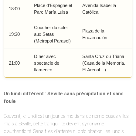
Place d’Espagne et
Avenida Isabel la
18:00
Parc María Luisa
Católica
Coucher du soleil
Plaza de la
19:30
aux Setas
Encarnación
(Metropol Parasol)
Dîner avec
Santa Cruz ou Triana
21:00
spectacle de
(Casa de la Memoria,
flamenco
El Arenal…)
Un lundi différent : Séville sans précipitation et sans
foule
Souvent, le lundi est un jour calme dans de nombreuses villes,
mais à Séville, cette tranquillité devient synonyme
d’authenticité. Sans files d’attente ni précipitation, les lundis