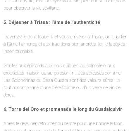
l’artisanat typique ou asseyez-vous simplement sur une place
pour observer la vie sévillane.
5. Déjeuner à Triana : l’âme de l’authenticité
Traversez le pont Isabel II et vous arriverez à Triana, un quartier
à l’âme flamenca et aux traditions bien ancrées. Ici, le tapeo est
incontournable.
Goûtez aux épinards aux pois chiches, au salmorejo, aux
croquettes maison ou au poisson frit. Des adresses comme
Las Golondrinas ou Casa Cuesta sont des valeurs sûres. Le
tout accompagné d’une bière fraîche ou d’un verre de vin de
Jerez.
6. Torre del Oro et promenade le long du Guadalquivir
Après le déjeuner, retournez au centre pour une balade le long
du fleuve et une visite de la Torre del Oro, une tour almohade du