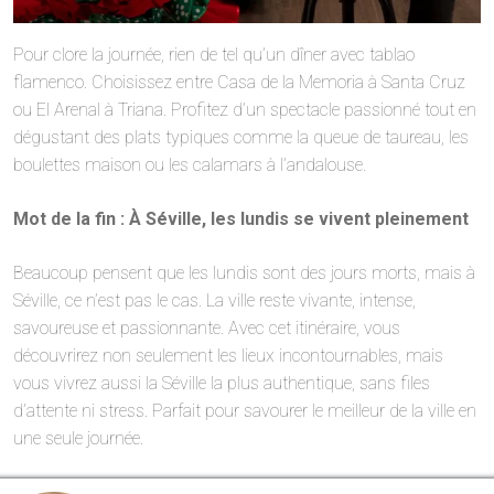
Pour clore la journée, rien de tel qu’un dîner avec tablao
flamenco. Choisissez entre Casa de la Memoria à Santa Cruz
ou El Arenal à Triana. Profitez d’un spectacle passionné tout en
dégustant des plats typiques comme la queue de taureau, les
boulettes maison ou les calamars à l’andalouse.
Mot de la fin : À Séville, les lundis se vivent pleinement
Beaucoup pensent que les lundis sont des jours morts, mais à
Séville, ce n’est pas le cas. La ville reste vivante, intense,
savoureuse et passionnante. Avec cet itinéraire, vous
découvrirez non seulement les lieux incontournables, mais
vous vivrez aussi la Séville la plus authentique, sans files
d’attente ni stress. Parfait pour savourer le meilleur de la ville en
une seule journée.