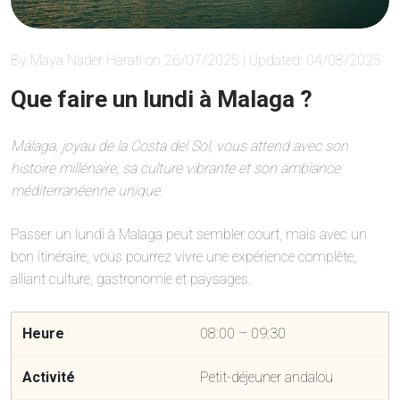
By Maya Nader Harati on 26/07/2025 | Updated: 04/08/2025
Que faire un lundi à Malaga ?
Málaga, joyau de la Costa del Sol, vous attend avec son
histoire millénaire, sa culture vibrante et son ambiance
méditerranéenne unique.
Passer un lundi à Malaga peut sembler court, mais avec un
bon itinéraire, vous pourrez vivre une expérience complète,
alliant culture, gastronomie et paysages.
08:00 – 09:30
Petit-déjeuner andalou