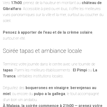
Vers
17h00
, prenez de la hauteur en montant au
château de
Gibralfaro
. Accessible à pied ou en bus, il offre les meilleures
vues panoramiques sur la ville et la mer, surtout au coucher du
soleil.
Pensez à apporter de l’eau et de la crème solaire
,
surtout en été.
Soirée tapas et ambiance locale
Terminez votre journée dans le centre avec une tournée de
tapas
. Parmi les meilleurs établissements :
El Pimpi
ou
La
Tranca
, véritables institutions locales.
Dégustez des
boquerones en vinaigre
,
berenjenas au
miel
, ou encore du
pulpo a la gallega
, le tout accompagné
d’un bon vin andalou.
À Malaga, la soirée commence à 21h00 — prenez votre