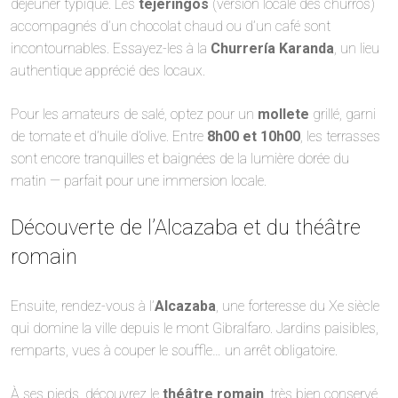
déjeuner typique. Les
tejeringos
(version locale des churros)
accompagnés d’un chocolat chaud ou d’un café sont
incontournables. Essayez-les à la
Churrería Karanda
, un lieu
authentique apprécié des locaux.
Pour les amateurs de salé, optez pour un
mollete
grillé, garni
de tomate et d’huile d’olive. Entre
8h00 et 10h00
, les terrasses
sont encore tranquilles et baignées de la lumière dorée du
matin — parfait pour une immersion locale.
Découverte de l’Alcazaba et du théâtre
romain
Ensuite, rendez-vous à l’
Alcazaba
, une forteresse du Xe siècle
qui domine la ville depuis le mont Gibralfaro. Jardins paisibles,
remparts, vues à couper le souffle… un arrêt obligatoire.
À ses pieds, découvrez le
théâtre romain
, très bien conservé