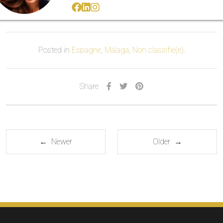
Posted in
Espagne
,
Málaga
,
Non classifié(e)
.
Share
← Newer
Older →