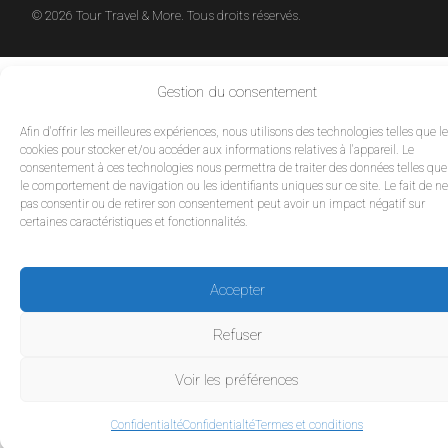
© 2026 Tour Travel & More. Tous droits réservés.
Gestion du consentement
Afin d'offrir les meilleures expériences, nous utilisons des technologies telles que l
cookies pour stocker et/ou accéder aux informations relatives à l'appareil. Le
consentement à ces technologies nous permettra de traiter des données telles que
le comportement de navigation ou les identifiants uniques sur ce site. Le fait de ne
pas consentir ou de retirer son consentement peut avoir un impact négatif sur
certaines caractéristiques et fonctionnalités.
Accepter
Refuser
Voir les préférences
Confidentialté
Confidentialté
Termes et conditions