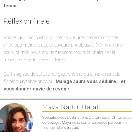
temps.
Réflexion finale
Passer un lundi à Malaga, c’est vivre une immersion totale
entre patrimoine, plage et saveurs andalouses. Même en une
seule journée, vous pourrez ressentir toute la chaleur et la
richesse de cette ville ensoleillée.
Qu’il s’agisse de culture, de gastronomie ou simplement de
flâner au rythme andalou,
Malaga saura vous séduire… et
vous donner envie de revenir.
Maya Nader Harati
Spécialiste des Destinations Culturelles et Chroniqueu
de Voyage . Maya ne se contente pas de parcourir le
monde ; elle le traduit.