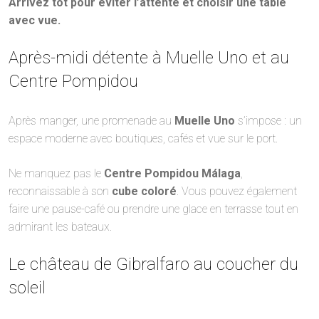
Arrivez tôt pour éviter l’attente et choisir une table
avec vue.
Après-midi détente à Muelle Uno et au
Centre Pompidou
Après manger, une promenade au
Muelle Uno
s’impose : un
espace moderne avec boutiques, cafés et vue sur le port.
Ne manquez pas le
Centre Pompidou Málaga
,
reconnaissable à son
cube coloré
. Vous pouvez également
faire une pause-café ou prendre une glace en terrasse tout en
admirant les bateaux.
Le château de Gibralfaro au coucher du
soleil