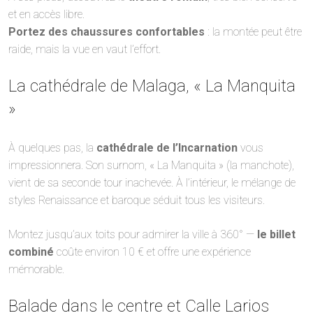
et en accès libre.
Portez des chaussures confortables
: la montée peut être
raide, mais la vue en vaut l’effort.
La cathédrale de Malaga, « La Manquita
»
À quelques pas, la
cathédrale de l’Incarnation
vous
impressionnera. Son surnom, « La Manquita » (la manchote),
vient de sa seconde tour inachevée. À l’intérieur, le mélange de
styles Renaissance et baroque séduit tous les visiteurs.
Montez jusqu’aux toits pour admirer la ville à 360° —
le billet
combiné
coûte environ 10 € et offre une expérience
mémorable.
Balade dans le centre et Calle Larios