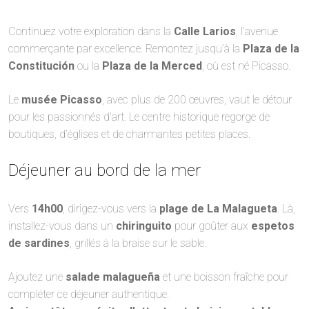
Continuez votre exploration dans la
Calle Larios
, l’avenue
commerçante par excellence. Remontez jusqu’à la
Plaza de la
Constitución
ou la
Plaza de la Merced
, où est né Picasso.
Le
musée Picasso
, avec plus de 200 œuvres, vaut le détour
pour les passionnés d’art. Le centre historique regorge de
boutiques, d’églises et de charmantes petites places.
Déjeuner au bord de la mer
Vers
14h00
, dirigez-vous vers la
plage de La Malagueta
. Là,
installez-vous dans un
chiringuito
pour goûter aux
espetos
de sardines
, grillés à la braise sur le sable.
Ajoutez une
salade malagueña
et une boisson fraîche pour
compléter ce déjeuner authentique.