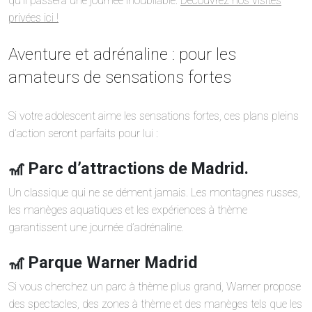
qu’il passera une journée inoubliable.
Découvrez nos visites
privées ici !
Aventure et adrénaline : pour les
amateurs de sensations fortes
Si votre adolescent aime les sensations fortes, ces plans pleins
d’action seront parfaits pour lui :
🎢 Parc d’attractions de Madrid.
Un classique qui ne se dément jamais. Les montagnes russes,
les manèges aquatiques et les expériences à thème
garantissent une journée d’adrénaline.
🎢 Parque Warner Madrid
Si vous cherchez un parc à thème plus grand, Warner propose
des spectacles, des zones à thème et des manèges tels que les