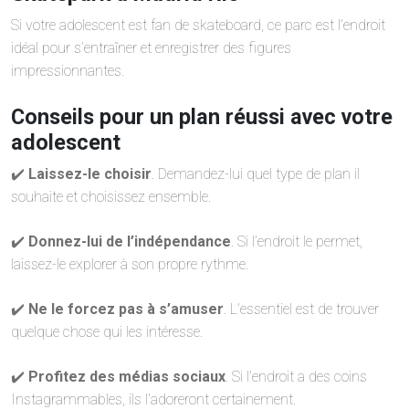
Si votre adolescent est fan de skateboard, ce parc est l’endroit
idéal pour s’entraîner et enregistrer des figures
impressionnantes.
Conseils pour un plan réussi avec votre
adolescent
✔️
Laissez-le choisir
. Demandez-lui quel type de plan il
souhaite et choisissez ensemble.
✔️
Donnez-lui de l’indépendance
. Si l’endroit le permet,
laissez-le explorer à son propre rythme.
✔️
Ne le forcez pas à s’amuser
. L’essentiel est de trouver
quelque chose qui les intéresse.
✔️
Profitez des médias sociaux
. Si l’endroit a des coins
Instagrammables, ils l’adoreront certainement.