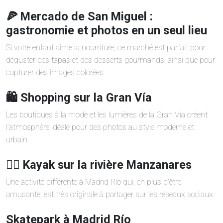
🍕 Mercado de San Miguel :
gastronomie et photos en un seul lieu
Si votre enfant aime la nourriture, ce marché est parfait pour
déguster des tapas et des desserts gourmands, ainsi que pour
capturer des images colorées.
🛍️ Shopping sur la Gran Vía
Les boutiques à la mode et les lumières de la Gran Vía créent
l’atmosphère idéale pour des photos au style moderne et
urbain.
🏄‍♂️ Kayak sur la rivière Manzanares
Une activité différente à Madrid Río qui, en plus d’être
amusante, est très originale à partager sur les réseaux sociaux.
Skatepark à Madrid Río