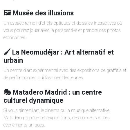
🖼️ Musée des illusions
Un espace rempli d’effets optiques et de salles interactives où
vous pourrez jouer avec la perspective et prendre des photos
étonnantes.
🖌️ La Neomudéjar : Art alternatif et
urbain
Un centre d’art expérimental avec des expositions de graffitis et
de performances qui fascinent les jeunes.
🎭 Matadero Madrid : un centre
culturel dynamique
Si vous aimez l’art, le cinéma ou la musique alternative,
Matadero propose des expositions, des concerts et des
événements uniques.