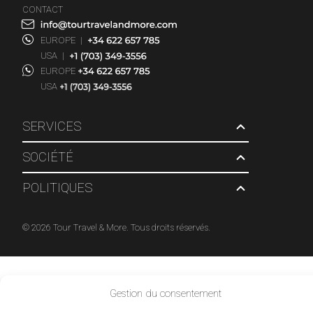
CONTACT
EUROPE
|
USA
|
EUROPE
USA
SERVICES
SOCIÉTÉ
POLITIQUES
© 2026 Tour Travel & More. Tous droits réservés.
Gestion du consentement