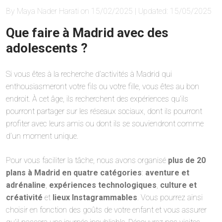
By Maya Nader Harati on 15/02/2025 | Updated: 15/05/2025
Que faire à Madrid avec des
adolescents ?
Si vous êtes à la recherche d’activités à Madrid qui
enthousiasmeront votre fils ou votre fille, vous êtes au bon
endroit. À cet âge, ils recherchent des expériences qu’ils
pourront partager sur les réseaux sociaux, dont ils pourront
profiter avec leurs amis ou dont ils se souviendront comme
d’un moment unique.
Pour vous faciliter la tâche, nous avons organisé
plus de 20
plans à Madrid en quatre catégories
:
aventure et
adrénaline
,
expériences technologiques
,
culture et
créativité
et
lieux Instagrammables
. Vous pourrez ainsi
choisir en fonction des goûts de votre enfant et vous assurer