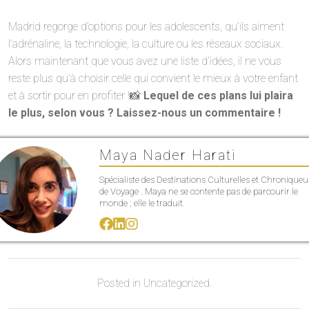
Madrid regorge d’options pour les adolescents, qu’ils aiment
l’adrénaline, la technologie, la culture ou les réseaux sociaux.
Alors maintenant que vous avez une liste d’idées, il ne vous
reste plus qu’à choisir celle qui convient le mieux à votre enfant
et à sortir pour en profiter !📸
Lequel de ces plans lui plaira
le plus, selon vous ? Laissez-nous un commentaire !
Maya Nader Harati
Spécialiste des Destinations Culturelles et Chroniqueu
de Voyage . Maya ne se contente pas de parcourir le
monde ; elle le traduit.
Posted in Uncategorized.