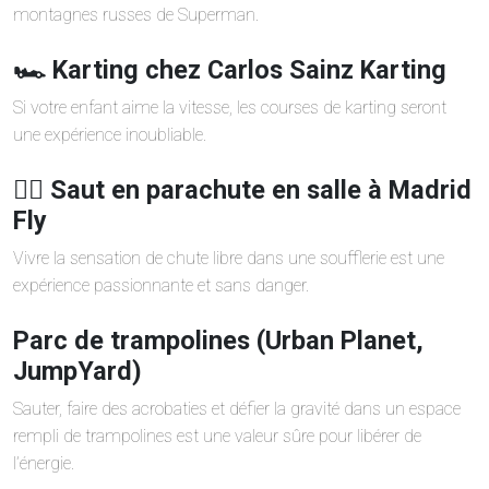
montagnes russes de Superman.
🏎️ Karting chez Carlos Sainz Karting
Si votre enfant aime la vitesse, les courses de karting seront
une expérience inoubliable.
🏄‍♂️ Saut en parachute en salle à Madrid
Fly
Vivre la sensation de chute libre dans une soufflerie est une
expérience passionnante et sans danger.
Parc de trampolines (Urban Planet,
JumpYard)
Sauter, faire des acrobaties et défier la gravité dans un espace
rempli de trampolines est une valeur sûre pour libérer de
l’énergie.