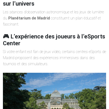
sur l’univers
Les séances d’observation astronomique et les jeux de lumière
du
Planétarium de Madrid
constituent un plan éducatif et
fascinant.
🎮 L’expérience des joueurs à l’eSports
Center
Si votre enfant est fan de jeux vidéo, certains centres eSports de
Madrid proposent des expériences immersives dans des
tournois et des simulateurs.