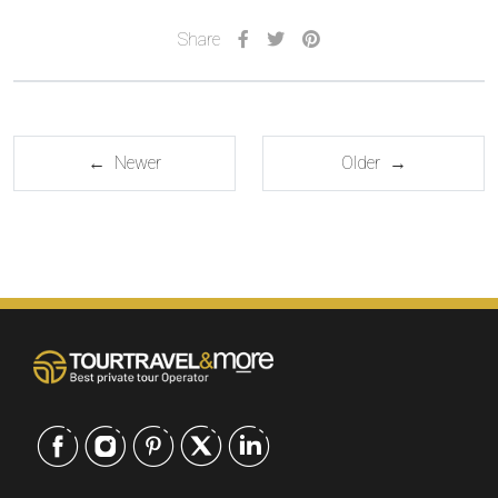
Share
← Newer
Older →