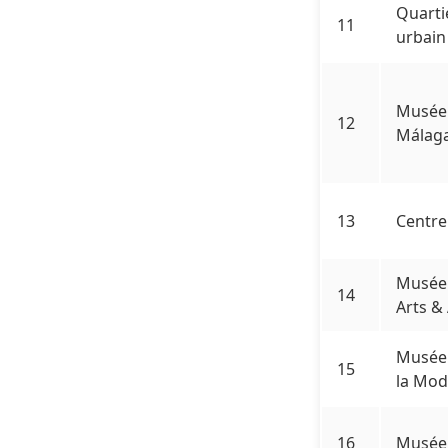
Quarti
11
urbain
Musée
12
Málag
13
Centr
Musée 
14
Arts &
Musée 
15
la Mo
16
Musée 