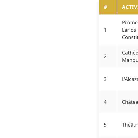
#
ACTIV
Promen
1
Larios 
Consti
Cathéd
2
Manqui
3
L’Alca
4
Châtea
5
Théâtr