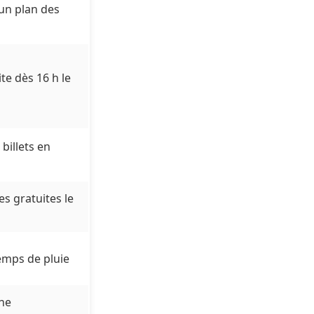
un plan des
te dès 16 h le
billets en
es gratuites le
temps de pluie
ne