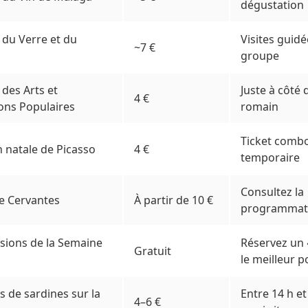
dégustation
du Verre et du
Visites guidé
~7 €
groupe
des Arts et
Juste à côté
4 €
ions Populaires
romain
Ticket comb
 natale de Picasso
4 €
temporaire
Consultez la
e Cervantes
À partir de 10 €
programmati
sions de la Semaine
Réservez un 
Gratuit
le meilleur p
s de sardines sur la
Entre 14 h et
4–6 €