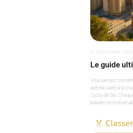
By Maya Nader Harat
Le guide ult
Vous pensez connaître
spectaculaire à la plu
Costa del Sol. Chaque
balades incontournab
🏅 Classe