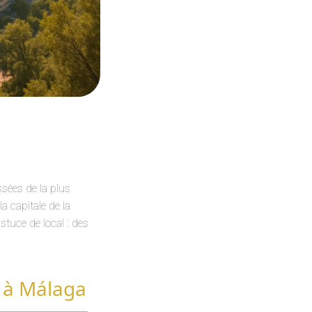
assées de la plus
a capitale de la
tuce de local : des
e à Málaga