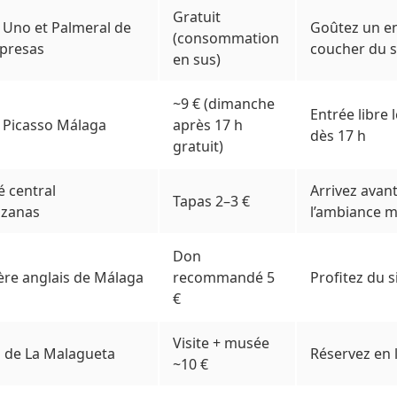
Gratuit
 Uno et Palmeral de
Goûtez un e
(consommation
rpresas
coucher du s
en sus)
~9 € (dimanche
Entrée libre
Picasso Málaga
après 17 h
dès 17 h
gratuit)
 central
Arrivez avan
Tapas 2–3 €
azanas
l’ambiance 
Don
ère anglais de Málaga
recommandé 5
Profitez du s
€
Visite + musée
 de La Malagueta
Réservez en l
~10 €