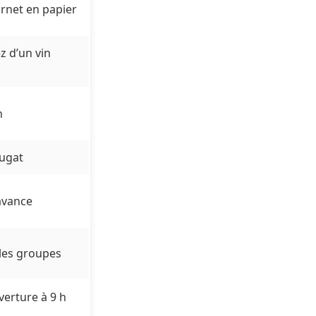
ornet en papier
 d’un vin
h
ougat
’avance
 les groupes
uverture à 9 h