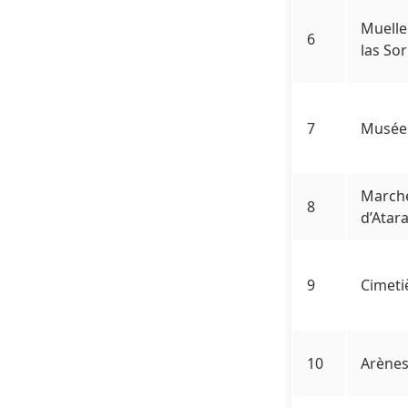
Muelle
6
las So
7
Musée 
Marché
8
d’Atar
9
Cimeti
10
Arènes