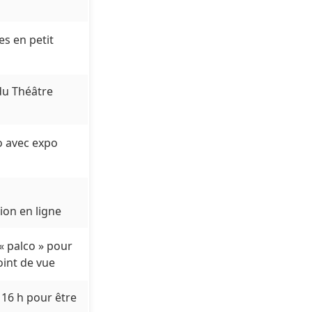
es en petit
 du Théâtre
o avec expo
on en ligne
« palco » pour
oint de vue
 16 h pour être