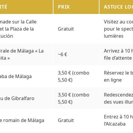
ITÉ
PRIX
ASTUCE LO
ade sur la Calle
Visitez au co
et la Plaza de la
Gratuit
pour le spec
tución
lumières
rale de Málaga « La
Arrivez à 10 
~6 €
ta »
file d’attente
3,50 € (combo
Réservez le b
zaba de Málaga
5,50 €)
en ligne
3,50 € (combo
Redescendez 
u de Gibralfaro
5,50 €)
des vues ill
Entrez à 10 h
e romain de Málaga
Gratuit
l’Alcazaba