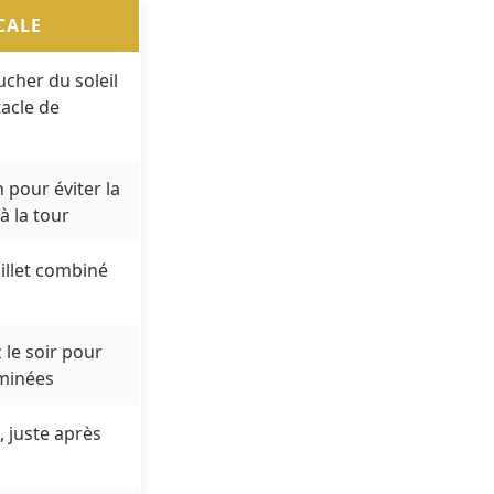
CALE
ucher du soleil
tacle de
h pour éviter la
 à la tour
illet combiné
le soir pour
uminées
, juste après