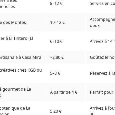
es frites
8–12 €
Servies en c
onnelles
Accompagnez
te des Montes
10–12 €
doux
r à El Tintero (El
6–10 €
Arrivez à 14 
artisanale à Casa Mira
~2,80 €
Goûtez le n
créatives chez KGB ou
5–8 €
Réservez à l
 gourmet de La
À partir de 4 €
Parfait pour
d
 botanique de La
Arrivez à l’o
5,20 €
pción
30