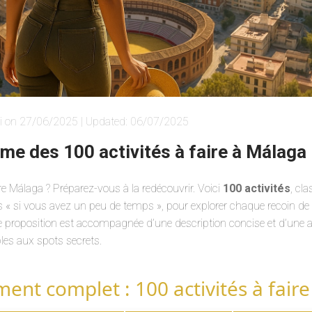
i on 27/06/2025 | Updated: 06/07/2025
ime des 100 activités à faire à Málaga
 Málaga ? Préparez-vous à la redécouvrir. Voici
100 activités
, cl
s « si vous avez un peu de temps », pour explorer chaque recoin de l
 proposition est accompagnée d’une description concise et d’une as
les aux spots secrets.
ment complet : 100 activités à fair