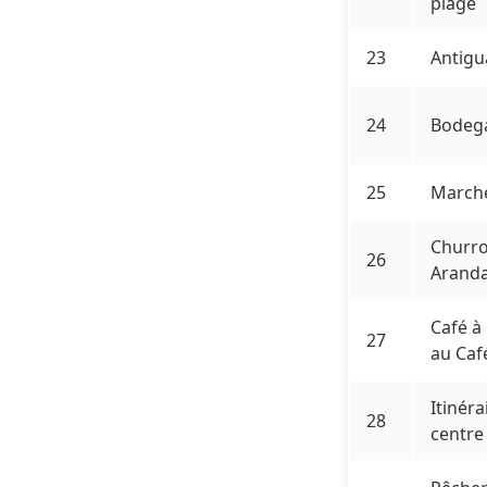
plage
23
Antigu
24
Bodega
25
Marché
Churro
26
Arand
Café à
27
au Caf
Itinéra
28
centre