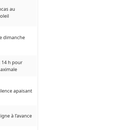
ncas au
oleil
 le dimanche
t 14 h pour
maximale
ilence apaisant
igne à l’avance