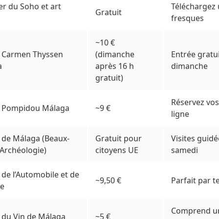
er du Soho et art
Téléchargez 
Gratuit
fresques
~10 €
 Carmen Thyssen
(dimanche
Entrée gratui
a
après 16 h
dimanche
gratuit)
Réservez vos 
e Pompidou Málaga
~9 €
ligne
de Málaga (Beaux-
Gratuit pour
Visites guidé
 Archéologie)
citoyens UE
samedi
de l’Automobile et de
~9,50 €
Parfait par 
de
Comprend u
du Vin de Málaga
~5 €