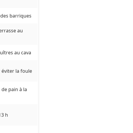
des barriques
terrasse au
uîtres au cava
éviter la foule
de pain à la
13 h