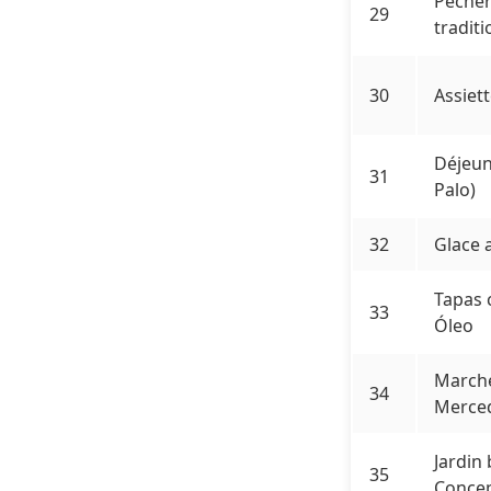
Pêcheri
29
traditi
30
Assiet
Déjeune
31
Palo)
32
Glace 
Tapas 
33
Óleo
Marché
34
Merce
Jardin
35
Conce