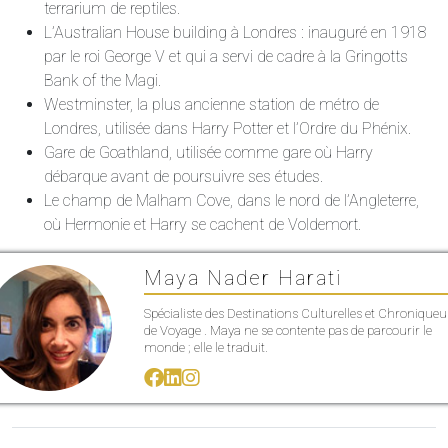
terrarium de reptiles.
L’Australian House building à Londres : inauguré en 1918
par le roi George V et qui a servi de cadre à la Gringotts
Bank of the Magi.
Westminster, la plus ancienne station de métro de
Londres, utilisée dans Harry Potter et l’Ordre du Phénix.
Gare de Goathland, utilisée comme gare où Harry
débarque avant de poursuivre ses études.
Le champ de Malham Cove, dans le nord de l’Angleterre,
où Hermonie et Harry se cachent de Voldemort.
Maya Nader Harati
Spécialiste des Destinations Culturelles et Chroniqueu
de Voyage . Maya ne se contente pas de parcourir le
monde ; elle le traduit.