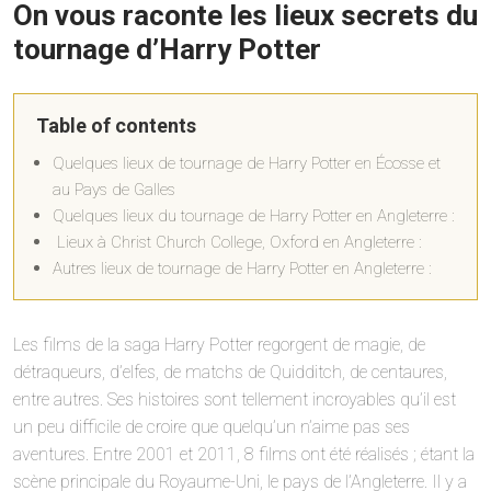
On vous raconte les lieux secrets du
tournage d’Harry Potter
Table of contents
Quelques lieux de tournage de Harry Potter en Écosse et
au Pays de Galles
Quelques lieux du tournage de Harry Potter en Angleterre :
Lieux à Christ Church College, Oxford en Angleterre :
Autres lieux de tournage de Harry Potter en Angleterre :
Les films de la saga Harry Potter regorgent de magie, de
détraqueurs, d’elfes, de matchs de Quidditch, de centaures,
entre autres. Ses histoires sont tellement incroyables qu’il est
un peu difficile de croire que quelqu’un n’aime pas ses
aventures. Entre 2001 et 2011, 8 films ont été réalisés ; étant la
scène principale du Royaume-Uni, le pays de l’Angleterre. Il y a