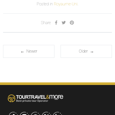
Posted in
Royaume-Uni
.
Share
← Newer
Older →