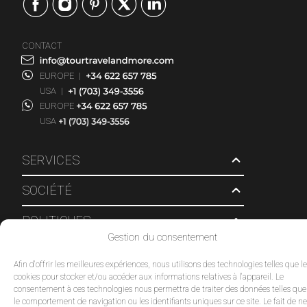
CONTACT
EUROPE
|
USA
|
EUROPE
USA
SERVICES
SOCIÉTÉ
POLITIQUES
Gestion du consentement
© 2026 Tour Travel & More. Tous droits réservés.
Afin d'offrir les meilleures expériences, nous utilisons des technologies telles que l
cookies pour stocker et/ou accéder aux informations relatives à l'appareil. Le
consentement à ces technologies nous permettra de traiter des données telles que
le comportement de navigation ou les identifiants uniques sur ce site. Le fait de ne