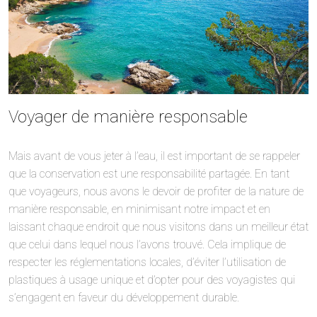
Voyager de manière responsable
Mais avant de vous jeter à l’eau, il est important de se rappeler
que la conservation est une responsabilité partagée. En tant
que voyageurs, nous avons le devoir de profiter de la nature de
manière responsable, en minimisant notre impact et en
laissant chaque endroit que nous visitons dans un meilleur état
que celui dans lequel nous l’avons trouvé. Cela implique de
respecter les réglementations locales, d’éviter l’utilisation de
plastiques à usage unique et d’opter pour des voyagistes qui
s’engagent en faveur du développement durable.