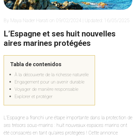
By Maya Nader Harati on 09/02/2024 | Updated: 16/05/2025
L’Espagne et ses huit nouvelles
aires marines protégées
Tabla de contenidos
À la découverte de la richesse naturelle
Engagement pour un avenir durable
Voyager de manière responsable
Explorer et protéger
L’Espagne a franchi une étape importante dans la protection de
ses trésors sous-marins : huit nouveaux espaces marins ont
été consacrés en tant qu’aires protégées ! Cette annonce