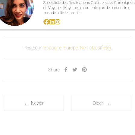
Spécialiste des Destinations Culturelles et Chroniqueu
de Voyage . Maya ne se contente pas de parcourir le
monde ; elle le traduit.
Posted in
Espagne
,
Europe
,
Non classifié(e)
.
Share
← Newer
Older →