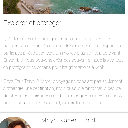
Explorer et protéger
Qu’attendez-vous ? Rejoignez-nous dans cette aventure
passionnante pour découvrir les trésors cachés de l’Espagne et
participez à l’évolution vers un monde plus vert et plus vivant.
Ensemble, nous pouvons créer des souvenirs inoubliables tout
en protégeant les océans pour les générations à venir.
Chez Tour Travel & More, le voyage ne consiste pas seulement
à atteindre une destination, mais aussi à embrasser la beauté
du chemin et à prendre soin du monde que nous explorons. À
bientôt sous le soleil espagnol, explorateurs de la mer !
Maya Nader Harati