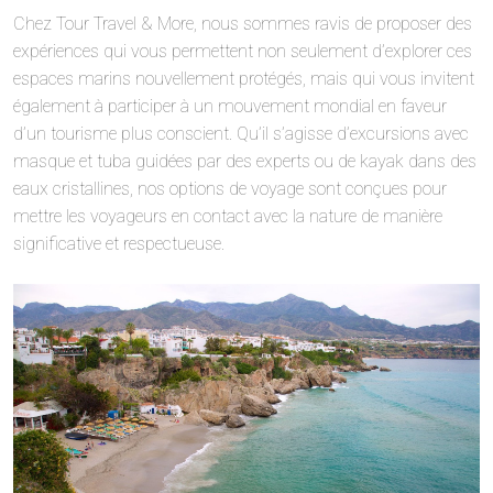
Chez Tour Travel & More, nous sommes ravis de proposer des
expériences qui vous permettent non seulement d’explorer ces
espaces marins nouvellement protégés, mais qui vous invitent
également à participer à un mouvement mondial en faveur
d’un tourisme plus conscient. Qu’il s’agisse d’excursions avec
masque et tuba guidées par des experts ou de kayak dans des
eaux cristallines, nos options de voyage sont conçues pour
mettre les voyageurs en contact avec la nature de manière
significative et respectueuse.