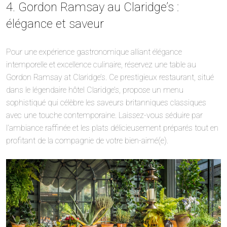
4. Gordon Ramsay au Claridge’s :
élégance et saveur
Pour une expérience gastronomique alliant élégance
intemporelle et excellence culinaire, réservez une table au
Gordon Ramsay at Claridge’s. Ce prestigieux restaurant, situé
dans le légendaire hôtel Claridge’s, propose un menu
sophistiqué qui célèbre les saveurs britanniques classiques
avec une touche contemporaine. Laissez-vous séduire par
l’ambiance raffinée et les plats délicieusement préparés tout en
profitant de la compagnie de votre bien-aimé(e).