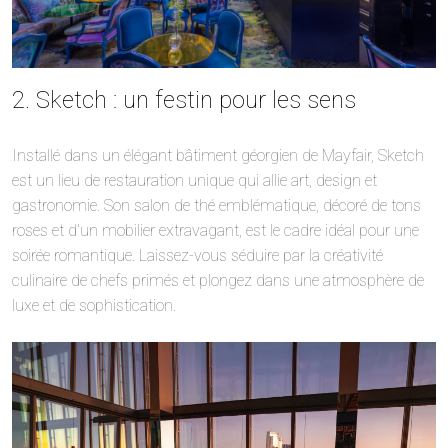
2. Sketch : un festin pour les sens
Installé dans un élégant bâtiment géorgien de Mayfair, Sketch
est un lieu de restauration unique qui allie art, design et
gastronomie. Son salon de thé emblématique, décoré de tons
roses et d’un mobilier extravagant, est le cadre idéal pour une
soirée romantique. Laissez-vous séduire par la créativité
culinaire de chefs primés et plongez dans une atmosphère de
luxe et de sophistication.