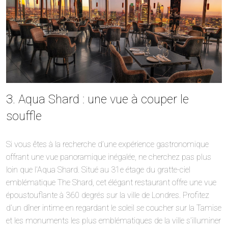
3. Aqua Shard : une vue à couper le
souffle
Si vous êtes à la recherche d’une expérience gastronomique
offrant une vue panoramique inégalée, ne cherchez pas plus
loin que l’Aqua Shard. Situé au 31e étage du gratte-ciel
emblématique The Shard, cet élégant restaurant offre une vue
époustouflante à 360 degrés sur la ville de Londres. Profitez
d’un dîner intime en regardant le soleil se coucher sur la Tamise
et les monuments les plus emblématiques de la ville s’illuminer