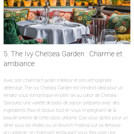
5. The Ivy Chelsea Garden : Charme et
ambiance
Avec son charmant jardin intérieur et son atmosphère
détendue, The Ivy Chelsea Garden est l’endroit idéal pour un
rendez-vous romantique en plein air au cœur de Chelsea.
Savourez une variété de plats de saison préparés avec des
ingrédients frais et locaux tout en vous imprégnant de la
beauté sereine de cette oasis urbaine. Que vous optiez pour un
dîner sous les étoiles ou un brunch matinal sur sa terrasse
accueillante, ce charmant restaurant vous fera vivre une