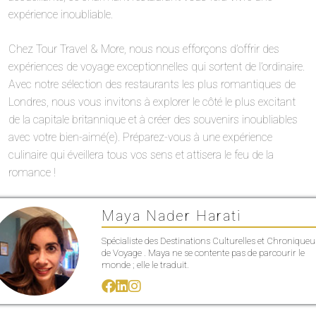
expérience inoubliable.
Chez Tour Travel & More, nous nous efforçons d’offrir des
expériences de voyage exceptionnelles qui sortent de l’ordinaire.
Avec notre sélection des restaurants les plus romantiques de
Londres, nous vous invitons à explorer le côté le plus excitant
de la capitale britannique et à créer des souvenirs inoubliables
avec votre bien-aimé(e). Préparez-vous à une expérience
culinaire qui éveillera tous vos sens et attisera le feu de la
romance !
Maya Nader Harati
Spécialiste des Destinations Culturelles et Chroniqueu
de Voyage . Maya ne se contente pas de parcourir le
monde ; elle le traduit.