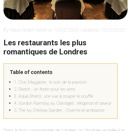
By Maya Nader Harati on 16/02/2024 | Updated: 16/05/2025
Les restaurants les plus
romantiques de Londres
Table of contents
1. Clos Maggiore : le coin de la passion
2. Sketch : un festin pour les sens
3. Aqua Shard : une vue à couper le souffle
4. Gordon Ramsay au Claridge’s : élégance et saveur
5. The Ivy Chelsea Garden : Charme et ambiance
Dans le tissu cosmopolite de Londres, où l’histoire se mêle à la