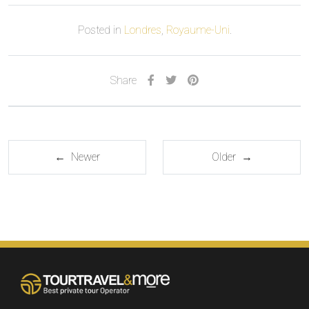
Posted in
Londres
,
Royaume-Uni
.
Share
← Newer
Older →