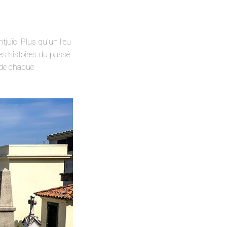
tjuïc. Plus qu’un lieu
es histoires du passé.
 de chaque