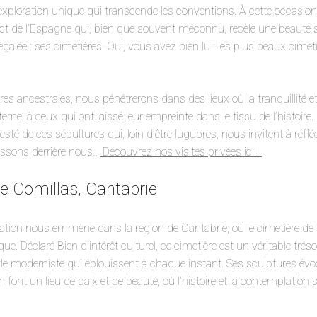
ploration unique qui transcende les conventions. À cette occasion
ct de l’Espagne qui, bien que souvent méconnu, recèle une beauté 
égalée : ses cimetières. Oui, vous avez bien lu : les plus beaux cime
es ancestrales, nous pénétrerons dans des lieux où la tranquillité et
el à ceux qui ont laissé leur empreinte dans le tissu de l’histoire.
sté de ces sépultures qui, loin d’être lugubres, nous invitent à réfléc
aissons derrière nous…
Découvrez nos visites privées ici !
de Comillas, Cantabrie
nation nous emmène dans la région de Cantabrie, où le cimetière de
. Déclaré Bien d’intérêt culturel, ce cimetière est un véritable tréso
e moderniste qui éblouissent à chaque instant. Ses sculptures évoc
font un lieu de paix et de beauté, où l’histoire et la contemplation 