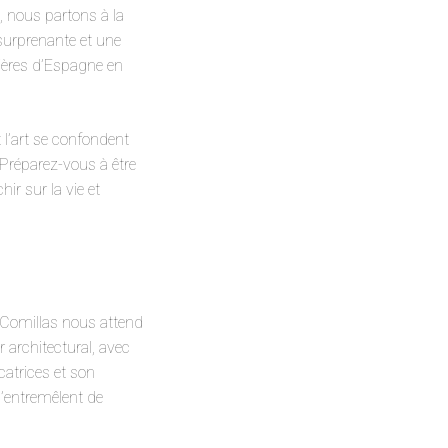
, nous partons à la
surprenante et une
tières d’Espagne en
 l’art se confondent
 Préparez-vous à être
hir sur la vie et
 Comillas nous attend
r architectural, avec
atrices et son
s’entremêlent de