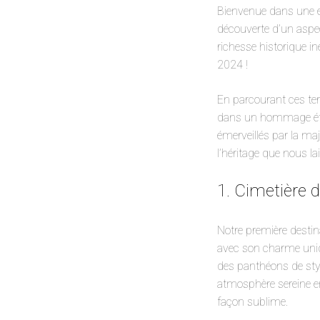
Bienvenue dans une ex
découverte d’un aspe
richesse historique in
2024 !
En parcourant ces terr
dans un hommage étern
émerveillés par la maje
l’héritage que nous l
1. Cimetière 
Notre première desti
avec son charme unique
des panthéons de styl
atmosphère sereine en 
façon sublime.