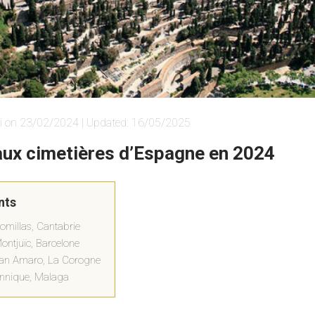
i on 23/02/2024 | Updated: 16/05/2025
aux cimetières d’Espagne en 2024
nts
omillas, Cantabrie
ontjuïc, Barcelone
 San Amaro, La Corogne
tannique, Malaga