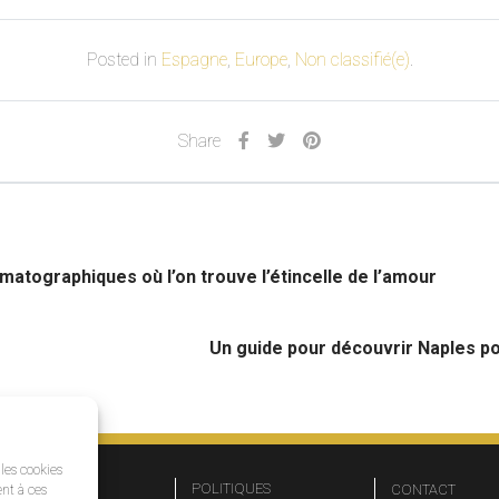
Posted in
Espagne
,
Europe
,
Non classifié(e)
.
Share
matographiques où l’on trouve l’étincelle de l’amour
Un guide pour découvrir Naples po
 les cookies
SOCIÉTÉ
POLITIQUES
CONTACT
ent à ces