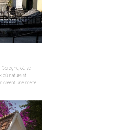
a Corogne, où se
ix où nature et
us créent une scène