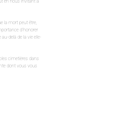
t en nous invitant à
 la mort peut être,
importance d’honorer
u-delà de la vie elle-
ables cimetières dans
ante dont vous vous