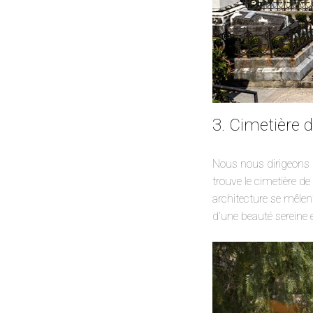
3. Cimetière 
Nous nous dirigeons m
trouve le cimetière de
architecture se mêlen
d’une beauté sereine