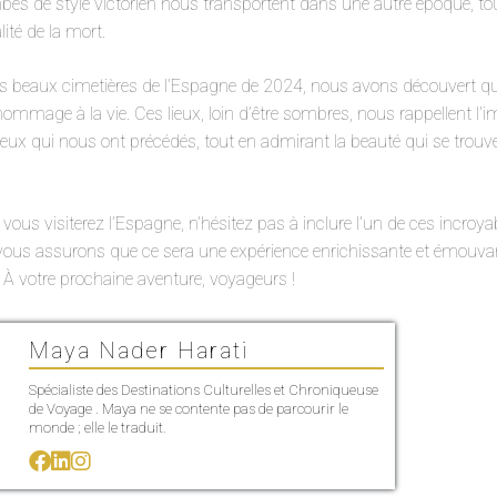
s de style victorien nous transportent dans une autre époque, tou
lité de la mort.
s beaux cimetières de l’Espagne de 2024, nous avons découvert que
mmage à la vie. Ces lieux, loin d’être sombres, nous rappellent l’
eux qui nous ont précédés, tout en admirant la beauté qui se trouve a
vous visiterez l’Espagne, n’hésitez pas à inclure l’un de ces incroy
s vous assurons que ce sera une expérience enrichissante et émouv
 À votre prochaine aventure, voyageurs !
Maya Nader Harati
Spécialiste des Destinations Culturelles et Chroniqueuse
de Voyage . Maya ne se contente pas de parcourir le
monde ; elle le traduit.