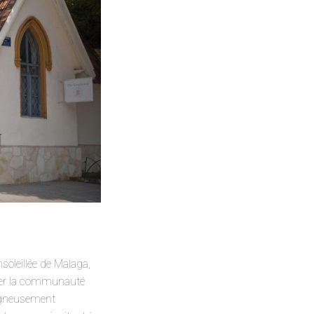
soleillée de Malaga,
errer la communauté
soigneusement