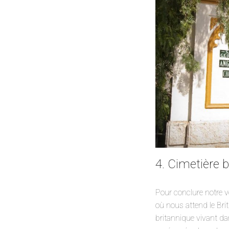
4. Cimetière 
Pour conclure notre v
où nous attend le Bri
britannique vivant dan