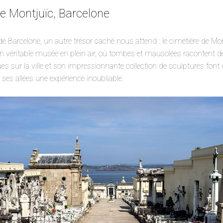
de Montjuïc, Barcelone
 de Barcelone, un autre trésor caché nous attend : le cimetière de Mon
 un véritable musée en plein air, où tombes et mausolées racontent d
 sur la ville et son impressionnante collection de sculptures font
ses allées une expérience inoubliable.