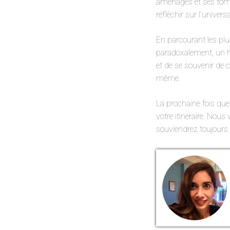
aménagés et ses tombe
réfléchir sur l’universa
En parcourant les plu
paradoxalement, un ho
et de se souvenir de c
même.
La prochaine fois que 
votre itinéraire. Nou
souviendrez toujours.