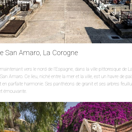
de San Amaro, La Corogne
aintenant vers le nord de l’Espagne, dans la ville pittoresque de L
 San Amaro. Ce lieu, niché entre la mer et la ville, est un havre de pa
t en parfaite harmonie. Ses panthéons de granit et ses arbres feuill
 et émouvante.