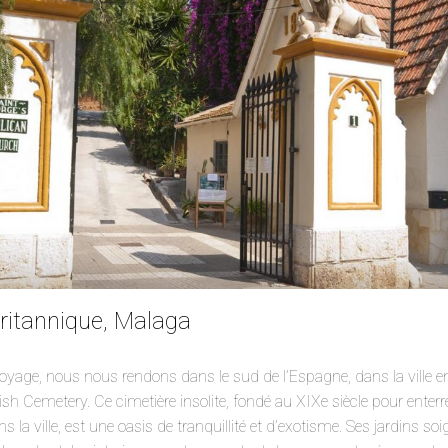
britannique, Malaga
oyage, nous nous rendons dans le sud de l’Espagne, dans la ville en
tish Cemetery. Ce cimetière insolite, fondé au XIXe siècle pour ent
s la ville, est une oasis de tranquillité et d’exotisme. Ses jardins 