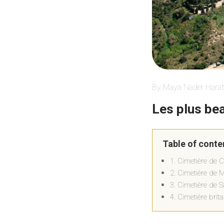
By Maya Nader Harat
Les plus be
Table of conte
1. Cimetière de C
2. Cimetière de M
3. Cimetière de
4. Cimetière bri