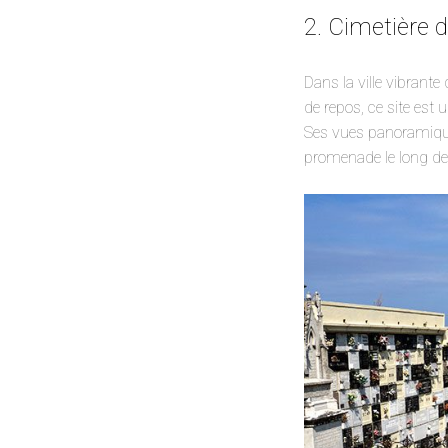
2. Cimetière 
Dans la ville vibrante
de repos, ce site est
Ses vues panoramiques
promenade le long de 