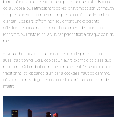
bière fraîche. Un autre endroit à ne pas manquer est la Bodega
de la Ardosa, où l’atmosphère de vieille taverne et son vermouth
à la pression vous donneront l’impression d’être un Madrilène
d’antan. Ces bars offrent non seulement une excellente
sélection de boissons, mais sont également des points de
rencontre où l’histoire de la ville est perceptible à chaque coin de
rue.
Si vous cherchez quelque chose de plus élégant mais tout
aussi traditionnel, Del Diego est un autre exemple de classique
madrilène. Cet endroit combine parfaitement l’essence d’un bar
traditionnel et l’élégance d’un bar à cocktails haut de gamme,
où vous pourrez déguster des cocktails préparés de main de
maître.