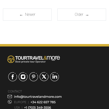
← Newer
Older →
CONTACT
EUROPE
|
USA
|