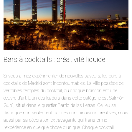
Bars à cocktails : créativité liquide
Si vous aimez expérimenter de nouvelles saveurs, les bars à
cocktails de Madrid sont incontournables. La ville possède de
véritables temples du cocktail, où chaque boisson est une
œuvre d’art. L’un des leaders dans cette catégorie est Salmón
Gurú, situé dans le quartier Barrio de las Letras. Ce lieu se
distingue non seulement par ses combinaisons créatives, mais
aussi par sa décoration extravagante qui transforme
l’expérience en quelque chose d’unique. Chaque cocktail