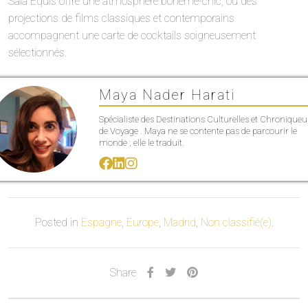
Sala Equis offre une atmosphère bohème-chic, où des
projections de films classiques et contemporains
accompagnent une carte de cocktails soigneusement
sélectionnés.
Maya Nader Harati
Spécialiste des Destinations Culturelles et Chroniqueu
de Voyage . Maya ne se contente pas de parcourir le
monde ; elle le traduit.
Posted in
Espagne
,
Europe
,
Madrid
,
Non classifié(e)
.
Share