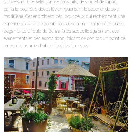
bar servant une sélection de cocktails, de vins et de tapas,
parfaits pour être dégustés en regardant le coucher de soleil
madrilène. Cet endroit est idéal pour ceux qui recherchent une
expérience culturelle combinée à une atmosphère détendue et
élégante. Le Círculo de Bellas Artes accueille également des
événements et des expositions, faisant de son toit un point de
rencontre pour les habitants et les touristes.