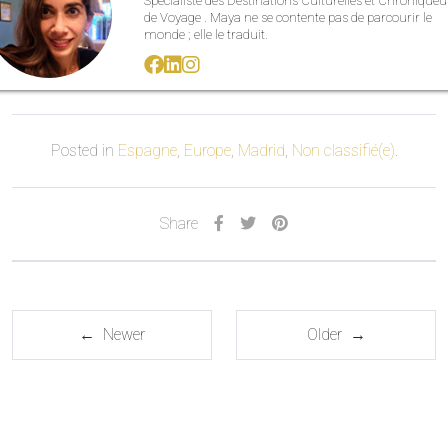
Spécialiste des Destinations Culturelles et Chroniqueu
de Voyage . Maya ne se contente pas de parcourir le
monde ; elle le traduit.
Posted in
Espagne
,
Europe
,
Madrid
,
Non classifié(e)
.
Share
← Newer
Older →