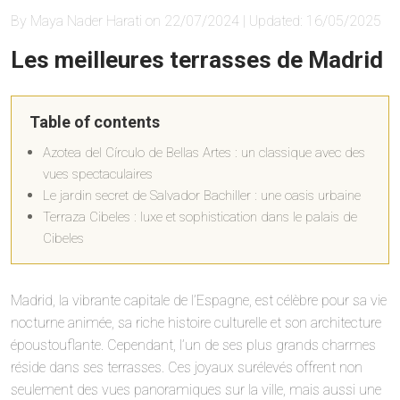
By Maya Nader Harati on 22/07/2024 | Updated: 16/05/2025
Les meilleures terrasses de Madrid
Table of contents
Azotea del Círculo de Bellas Artes : un classique avec des
vues spectaculaires
Le jardin secret de Salvador Bachiller : une oasis urbaine
Terraza Cibeles : luxe et sophistication dans le palais de
Cibeles
Madrid, la vibrante capitale de l’Espagne, est célèbre pour sa vie
nocturne animée, sa riche histoire culturelle et son architecture
époustouflante. Cependant, l’un de ses plus grands charmes
réside dans ses terrasses. Ces joyaux surélevés offrent non
seulement des vues panoramiques sur la ville, mais aussi une