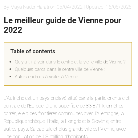
By Maya Nader Harati on 05/04/2022 | Updated: 16/05/2025
Le meilleur guide de Vienne pour
2022
Table of contents
Qu’y a-t-il à voir dans le centre et la vieille ville de Vienne ?
Quelques parcs dans le centre ville de Vienne :
Autres endroits à visiter à Vienne :
L’Autriche est un pays enclavé situé dans la partie orientale et
centrale de l’Europe. D’une superficie de 83 871 kilomètres
carrés, elle a des frontières communes avec l’Allemagne, la
République tchèque, l’Italie, la Hongrie et la Slovénie, entre
autres pays. Sa capitale et plus grande ville est Vienne, avec
une population de 1,8 million d’habitants.