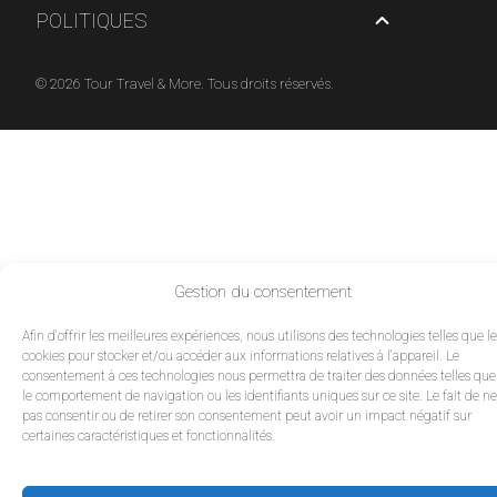
POLITIQUES
© 2026 Tour Travel & More. Tous droits réservés.
Gestion du consentement
Afin d'offrir les meilleures expériences, nous utilisons des technologies telles que l
cookies pour stocker et/ou accéder aux informations relatives à l'appareil. Le
consentement à ces technologies nous permettra de traiter des données telles que
le comportement de navigation ou les identifiants uniques sur ce site. Le fait de ne
pas consentir ou de retirer son consentement peut avoir un impact négatif sur
certaines caractéristiques et fonctionnalités.