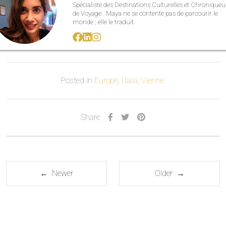
Spécialiste des Destinations Culturelles et Chroniqueu
de Voyage . Maya ne se contente pas de parcourir le
monde ; elle le traduit.
Posted in
Europe
,
Italia
,
Vienne
.
Share
← Newer
Older →