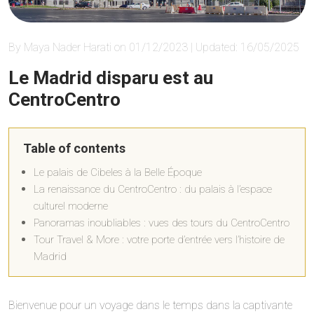
By Maya Nader Harati on 01/12/2023 | Updated: 16/05/2025
Le Madrid disparu est au
CentroCentro
Table of contents
Le palais de Cibeles à la Belle Époque
La renaissance du CentroCentro : du palais à l’espace
culturel moderne
Panoramas inoubliables : vues des tours du CentroCentro
Tour Travel & More : votre porte d’entrée vers l’histoire de
Madrid
Bienvenue pour un voyage dans le temps dans la captivante