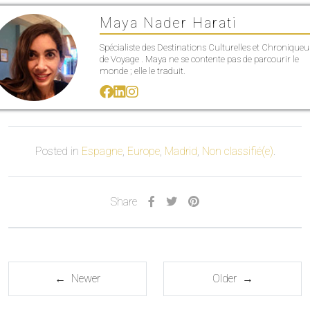
Maya Nader Harati
Spécialiste des Destinations Culturelles et Chroniqueu
de Voyage . Maya ne se contente pas de parcourir le
monde ; elle le traduit.
Posted in
Espagne
,
Europe
,
Madrid
,
Non classifié(e)
.
Share
← Newer
Older →