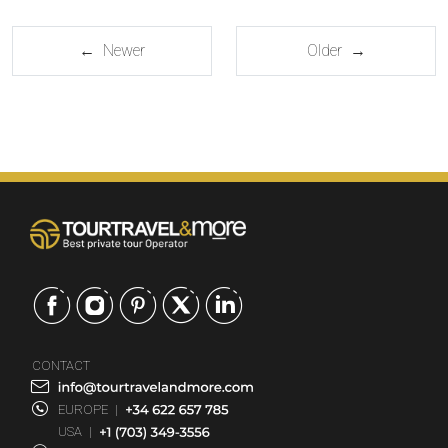
← Newer
Older →
CONTACT
EUROPE
|
USA
|