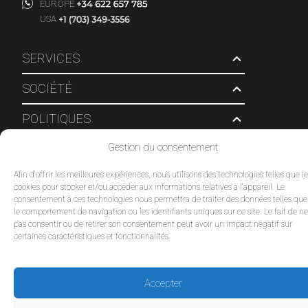
EUROPE
USA
SERVICES
SOCIÉTÉ
POLITIQUES
Gestion du consentement
© 2026 Tour Travel & More. Tous droits réservés.
Afin d'offrir les meilleures expériences, nous utilisons des technologies telles que l
cookies pour stocker et/ou accéder aux informations relatives à l'appareil. Le
consentement à ces technologies nous permettra de traiter des données telles que
le comportement de navigation ou les identifiants uniques sur ce site. Le fait de ne
pas consentir ou de retirer son consentement peut avoir un impact négatif sur
certaines caractéristiques et fonctionnalités.
Accepter