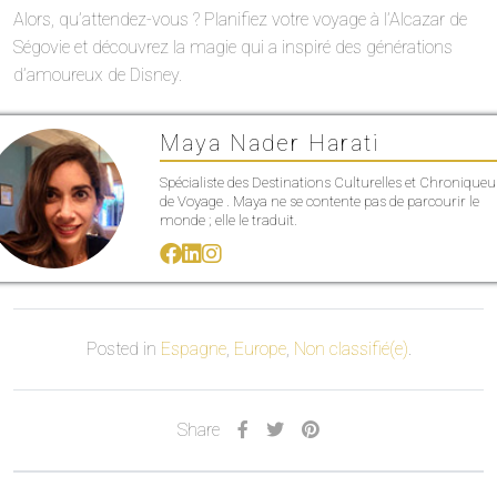
Alors, qu’attendez-vous ? Planifiez votre voyage à l’Alcazar de
Ségovie et découvrez la magie qui a inspiré des générations
d’amoureux de Disney.
Maya Nader Harati
Spécialiste des Destinations Culturelles et Chroniqueu
de Voyage . Maya ne se contente pas de parcourir le
monde ; elle le traduit.
Posted in
Espagne
,
Europe
,
Non classifié(e)
.
Share