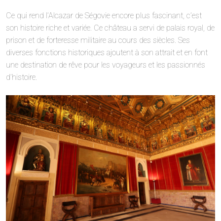
Ce qui rend l’Alcazar de Ségovie encore plus fascinant, c’est
son histoire riche et variée. Ce château a servi de palais royal, de
prison et de forteresse militaire au cours des siècles. Ses
diverses fonctions historiques ajoutent à son attrait et en font
une destination de rêve pour les voyageurs et les passionnés
d’histoire.