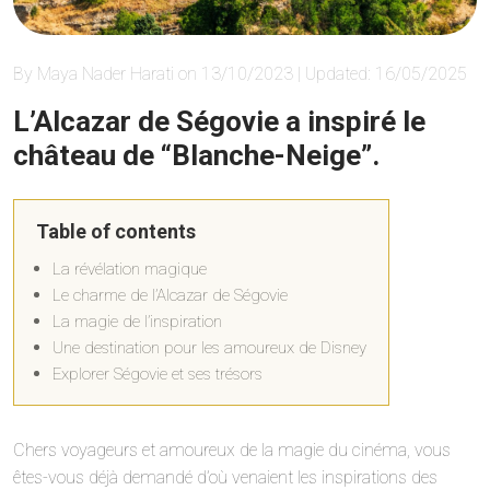
By Maya Nader Harati on 13/10/2023 | Updated: 16/05/2025
L’Alcazar de Ségovie a inspiré le
château de “Blanche-Neige”.
Table of contents
La révélation magique
Le charme de l’Alcazar de Ségovie
La magie de l’inspiration
Une destination pour les amoureux de Disney
Explorer Ségovie et ses trésors
Chers voyageurs et amoureux de la magie du cinéma, vous
êtes-vous déjà demandé d’où venaient les inspirations des