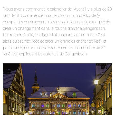
“Nous avons commencé le calendrier de l’Avent il y a plus de 20
ans. Tout a commencé lorsque la communauté locale (y
compris les commerçants, les associations, etc.) a suggéré de
créer un changement dans la routine d’hiver à Gengenbach.
Par rapport à l’été, le village était toujours vide en hiver. C’est
alors qu’est née l’idée de créer un grand calendrier de Noël, et
par chance, notre mairie a exactement le bon nombre de 24
fenêtres”, expliquent les autorités de Gengenbach.