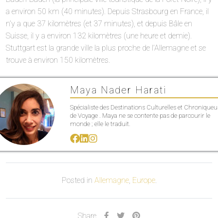
a environ 50 km (40 minutes). Depuis Strasbourg en France, il
n’y a que 37 kilomètres (et 37 minutes), et depuis Bâle en
Suisse, il y a environ 132 kilomètres (une heure et demie).
Stuttgart est la grande ville la plus proche de l’Allemagne et se
trouve à environ 150 kilomètres.
Maya Nader Harati
Spécialiste des Destinations Culturelles et Chroniqueu
de Voyage . Maya ne se contente pas de parcourir le
monde ; elle le traduit.
Posted in
Allemagne
,
Europe
.
Share