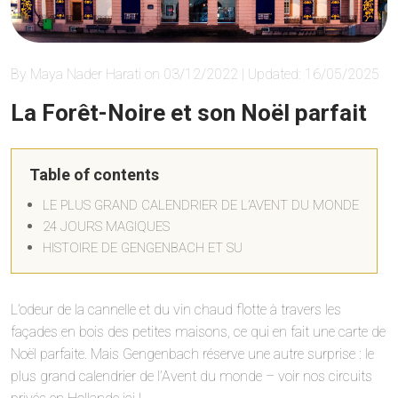
By Maya Nader Harati on 03/12/2022 | Updated: 16/05/2025
La Forêt-Noire et son Noël parfait
Table of contents
LE PLUS GRAND CALENDRIER DE L’AVENT DU MONDE
24 JOURS MAGIQUES
HISTOIRE DE GENGENBACH ET SU
L’odeur de la cannelle et du vin chaud flotte à travers les
façades en bois des petites maisons, ce qui en fait une carte de
Noël parfaite. Mais Gengenbach réserve une autre surprise : le
plus grand calendrier de l’Avent du monde – voir nos circuits