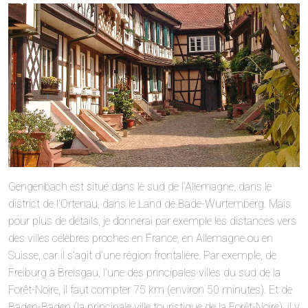
Gengenbach est situé dans le sud de l’Allemagne, dans le
district de l’Ortenau, dans le Land de Bade-Wurtemberg. Mais
pour plus de détails, je donnerai par exemple les distances vers
des villes célèbres proches en France, en Allemagne ou en
Suisse, car il s’agit d’une région frontalière. Par exemple, de
Freiburg à Breisgau, l’une des principales villes du sud de la
Forêt-Noire, il faut compter 75 km (environ 50 minutes). Et de
Baden-Baden (la principale ville touristique de la Forêt-Noire), il y