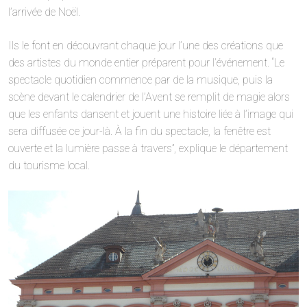
l’arrivée de Noël.
Ils le font en découvrant chaque jour l’une des créations que
des artistes du monde entier préparent pour l’événement. “Le
spectacle quotidien commence par de la musique, puis la
scène devant le calendrier de l’Avent se remplit de magie alors
que les enfants dansent et jouent une histoire liée à l’image qui
sera diffusée ce jour-là. À la fin du spectacle, la fenêtre est
ouverte et la lumière passe à travers”, explique le département
du tourisme local.