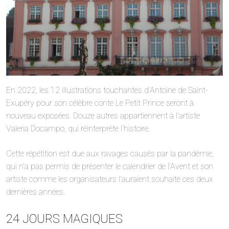
En 2022, les 12 illustrations touchantes d’Antoine de Saint-
Exupéry pour son célèbre conte Le Petit Prince seront à
nouveau exposées. Douze autres appartiennent à l’artiste
Valeria Docampo, qui réinterprète l’histoire.
Cette répétition est due aux ravages causés par la pandémie,
qui n’a pas permis de présenter le calendrier de l’Avent et son
artiste comme les organisateurs l’auraient souhaité ces deux
dernières années.
24 JOURS MAGIQUES