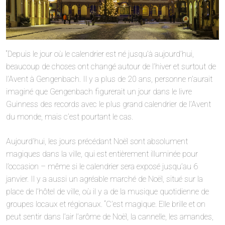
“Depuis le jour où le calendrier est né jusqu’à aujourd’hui,
beaucoup de choses ont changé autour de l’hiver et surtout de
l’Avent à Gengenbach. Il y a plus de 20 ans, personne n’aurait
imaginé que Gengenbach figurerait un jour dans le livre
Guinness des records avec le plus grand calendrier de l’Avent
du monde, mais c’est pourtant le cas.
Aujourd’hui, les jours précédant Noël sont absolument
magiques dans la ville, qui est entièrement illuminée pour
l’occasion – même si le calendrier sera exposé jusqu’au 6
janvier. Il y a aussi un agréable marché de Noël, situé sur la
place de l’hôtel de ville, où il y a de la musique quotidienne de
groupes locaux et régionaux. “C’est magique. Elle brille et on
peut sentir dans l’air l’arôme de Noël, la cannelle, les amandes,