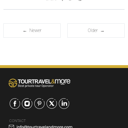
← Newer
Older →
CONTACT