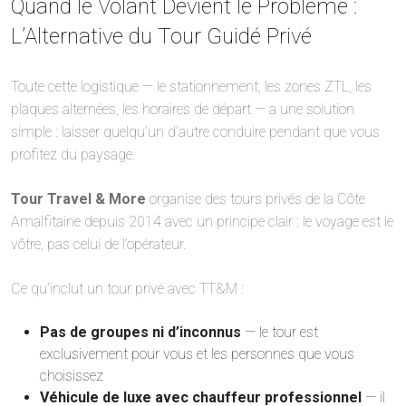
Quand le Volant Devient le Problème :
L’Alternative du Tour Guidé Privé
Toute cette logistique — le stationnement, les zones ZTL, les
plaques alternées, les horaires de départ — a une solution
simple : laisser quelqu’un d’autre conduire pendant que vous
profitez du paysage.
Tour Travel & More
organise des tours privés de la Côte
Amalfitaine depuis 2014 avec un principe clair : le voyage est le
vôtre, pas celui de l’opérateur.
Ce qu’inclut un tour privé avec TT&M :
Pas de groupes ni d’inconnus
— le tour est
exclusivement pour vous et les personnes que vous
choisissez
Véhicule de luxe avec chauffeur professionnel
— il