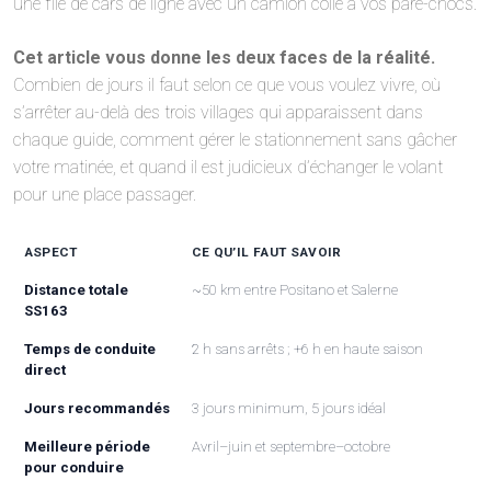
une file de cars de ligne avec un camion collé à vos pare-chocs.
Cet article vous donne les deux faces de la réalité.
Combien de jours il faut selon ce que vous voulez vivre, où
s’arrêter au-delà des trois villages qui apparaissent dans
chaque guide, comment gérer le stationnement sans gâcher
votre matinée, et quand il est judicieux d’échanger le volant
pour une place passager.
ASPECT
CE QU’IL FAUT SAVOIR
Distance totale
~50 km entre Positano et Salerne
SS163
Temps de conduite
2 h sans arrêts ; +6 h en haute saison
direct
Jours recommandés
3 jours minimum, 5 jours idéal
Meilleure période
Avril–juin et septembre–octobre
pour conduire