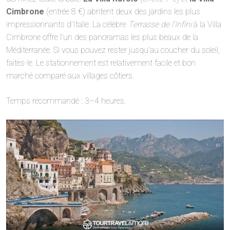
Cimbrone
(entrée 8 €) abritent deux des jardins les plus
impressionnants d’Italie. La célèbre
Terrasse de l’Infini
à la Villa
Cimbrone offre l’un des panoramas les plus beaux de la
Méditerranée. Si vous pouvez rester jusqu’au coucher du soleil,
faites-le. Le stationnement est relativement facile et bon
marché comparé aux villages côtiers.
Temps recommandé : 3–4 heures.