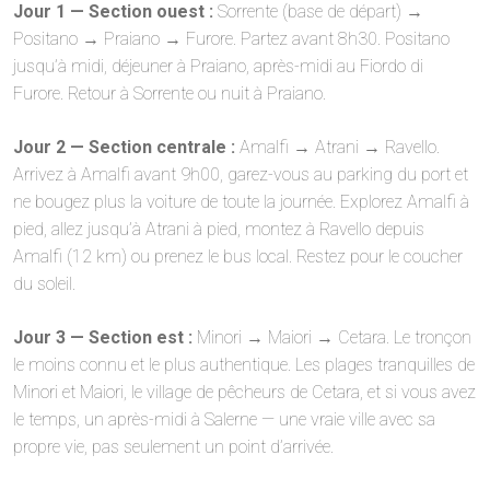
Jour 1 — Section ouest :
Sorrente (base de départ) →
Positano → Praiano → Furore. Partez avant 8h30. Positano
jusqu’à midi, déjeuner à Praiano, après-midi au Fiordo di
Furore. Retour à Sorrente ou nuit à Praiano.
Jour 2 — Section centrale :
Amalfi → Atrani → Ravello.
Arrivez à Amalfi avant 9h00, garez-vous au parking du port et
ne bougez plus la voiture de toute la journée. Explorez Amalfi à
pied, allez jusqu’à Atrani à pied, montez à Ravello depuis
Amalfi (12 km) ou prenez le bus local. Restez pour le coucher
du soleil.
Jour 3 — Section est :
Minori → Maiori → Cetara. Le tronçon
le moins connu et le plus authentique. Les plages tranquilles de
Minori et Maiori, le village de pêcheurs de Cetara, et si vous avez
le temps, un après-midi à Salerne — une vraie ville avec sa
propre vie, pas seulement un point d’arrivée.