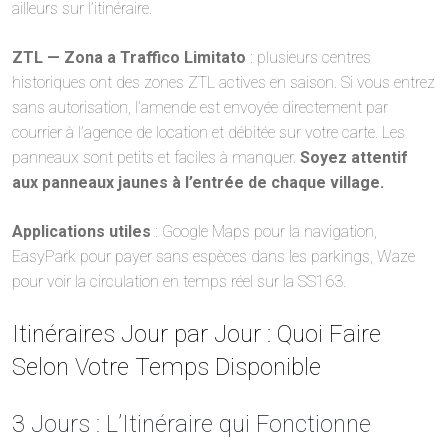
ailleurs sur l’itinéraire.
ZTL — Zona a Traffico Limitato
: plusieurs centres
historiques ont des zones ZTL actives en saison. Si vous entrez
sans autorisation, l’amende est envoyée directement par
courrier à l’agence de location et débitée sur votre carte. Les
panneaux sont petits et faciles à manquer.
Soyez attentif
aux panneaux jaunes à l’entrée de chaque village.
Applications utiles
: Google Maps pour la navigation,
EasyPark pour payer sans espèces dans les parkings, Waze
pour voir la circulation en temps réel sur la SS163.
Itinéraires Jour par Jour : Quoi Faire
Selon Votre Temps Disponible
3 Jours : L’Itinéraire qui Fonctionne