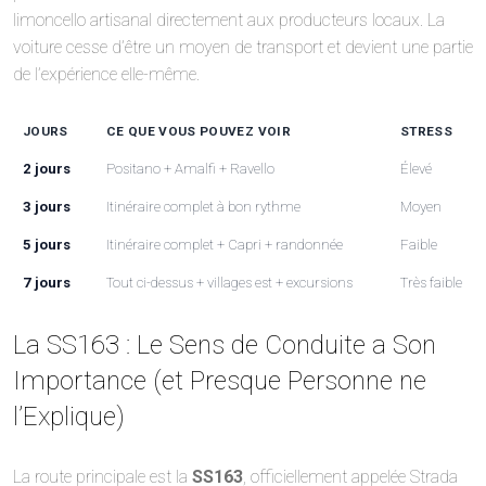
limoncello artisanal directement aux producteurs locaux. La
voiture cesse d’être un moyen de transport et devient une partie
de l’expérience elle-même.
JOURS
CE QUE VOUS POUVEZ VOIR
STRESS
2 jours
Positano + Amalfi + Ravello
Élevé
3 jours
Itinéraire complet à bon rythme
Moyen
5 jours
Itinéraire complet + Capri + randonnée
Faible
7 jours
Tout ci-dessus + villages est + excursions
Très faible
La SS163 : Le Sens de Conduite a Son
Importance (et Presque Personne ne
l’Explique)
La route principale est la
SS163
, officiellement appelée Strada