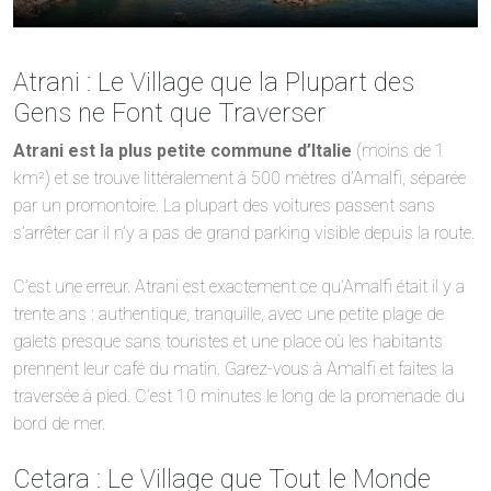
Atrani : Le Village que la Plupart des
Gens ne Font que Traverser
Atrani est la plus petite commune d’Italie
(moins de 1
km²) et se trouve littéralement à 500 mètres d’Amalfi, séparée
par un promontoire. La plupart des voitures passent sans
s’arrêter car il n’y a pas de grand parking visible depuis la route.
C’est une erreur. Atrani est exactement ce qu’Amalfi était il y a
trente ans : authentique, tranquille, avec une petite plage de
galets presque sans touristes et une place où les habitants
prennent leur café du matin. Garez-vous à Amalfi et faites la
traversée à pied. C’est 10 minutes le long de la promenade du
bord de mer.
Cetara : Le Village que Tout le Monde