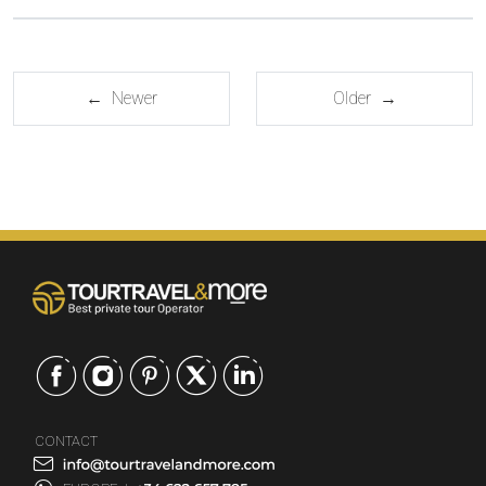
← Newer
Older →
CONTACT