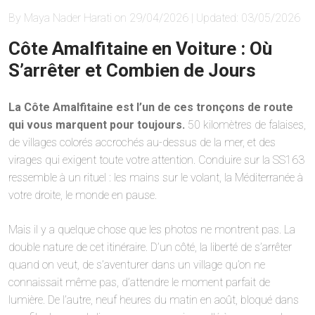
By Maya Nader Harati on 29/04/2026 | Updated: 03/05/2026
Côte Amalfitaine en Voiture : Où
S’arrêter et Combien de Jours
La Côte Amalfitaine est l’un de ces tronçons de route
qui vous marquent pour toujours.
50 kilomètres de falaises,
de villages colorés accrochés au-dessus de la mer, et des
virages qui exigent toute votre attention. Conduire sur la SS163
ressemble à un rituel : les mains sur le volant, la Méditerranée à
votre droite, le monde en pause.
Mais il y a quelque chose que les photos ne montrent pas. La
double nature de cet itinéraire. D’un côté, la liberté de s’arrêter
quand on veut, de s’aventurer dans un village qu’on ne
connaissait même pas, d’attendre le moment parfait de
lumière. De l’autre, neuf heures du matin en août, bloqué dans