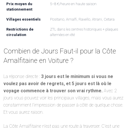
Prix moyen du
5–8 €/heure en haute saison
stationnement
Villages essentiels
Positano, Amalfi, Ravello, Atrani, Cetara
Restrictions de
ZTL dans les centres historiques + plaques
circulation
alternées en été
Combien de Jours Faut-il pour la Côte
Amalfitaine en Voiture ?
La réponse directe :
3 jours est le minimum si vous ne
voulez pas avoir de regrets, et 5 jours est là où le
voyage commence à trouver son vrai rythme.
Avec 2
jours vous pouvez voir les principaux villages, mais vous aurez
constamment l’impression de passer à côté de quelque chose.
Et vous aurez raison.
La Côte Amalfitaine n’est pas une route à traverser. C’est une