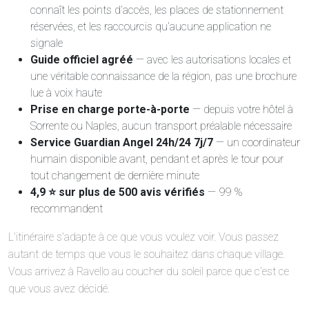
connaît les points d’accès, les places de stationnement
réservées, et les raccourcis qu’aucune application ne
signale
Guide officiel agréé
— avec les autorisations locales et
une véritable connaissance de la région, pas une brochure
lue à voix haute
Prise en charge porte-à-porte
— depuis votre hôtel à
Sorrente ou Naples, aucun transport préalable nécessaire
Service Guardian Angel 24h/24 7j/7
— un coordinateur
humain disponible avant, pendant et après le tour pour
tout changement de dernière minute
4,9 ⭐ sur plus de 500 avis vérifiés
— 99 %
recommandent
L’itinéraire s’adapte à ce que vous voulez voir. Vous passez
autant de temps que vous le souhaitez dans chaque village.
Vous arrivez à Ravello au coucher du soleil parce que c’est ce
que vous avez décidé.