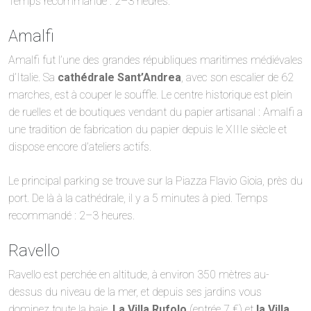
Temps recommandé : 2–3 heures.
Amalfi
Amalfi fut l’une des grandes républiques maritimes médiévales
d’Italie. Sa
cathédrale Sant’Andrea
, avec son escalier de 62
marches, est à couper le souffle. Le centre historique est plein
de ruelles et de boutiques vendant du papier artisanal : Amalfi a
une tradition de fabrication du papier depuis le XIIIe siècle et
dispose encore d’ateliers actifs.
Le principal parking se trouve sur la Piazza Flavio Gioia, près du
port. De là à la cathédrale, il y a 5 minutes à pied. Temps
recommandé : 2–3 heures.
Ravello
Ravello est perchée en altitude, à environ 350 mètres au-
dessus du niveau de la mer, et depuis ses jardins vous
dominez toute la baie.
La Villa Rufolo
(entrée 7 €) et
la Villa