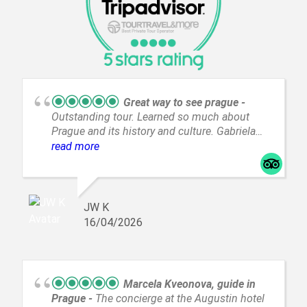
Great way to see prague
Outstanding tour. Learned so much about
Prague and its history and culture. Gabriela
was funny and friendly and knowledgeable.
read more
JW K
16/04/2026
Marcela Kveonova, guide in
Prague
The concierge at the Augustin hotel