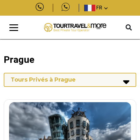
FR
Prague
Tours Privés à Prague