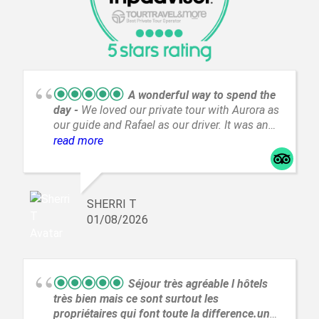
A wonderful way to spend the
day
We loved our private tour with Aurora as
our guide and Rafael as our driver. It was an
incredible day with amazing views and a great
read more
way to spend a day from A Coruña.
SHERRI T
01/08/2026
Séjour très agréable l hôtels
très bien mais ce sont surtout les
propriétaires qui font toute la difference.un