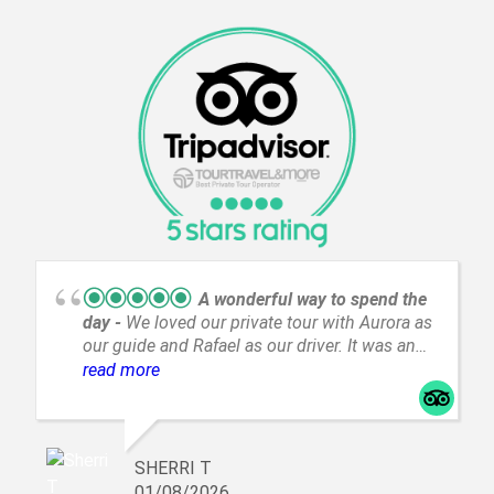
A wonderful way to spend the
day
We loved our private tour with Aurora as
our guide and Rafael as our driver. It was an
incredible day with amazing views and a great
read more
way to spend a day from A Coruña.
SHERRI T
01/08/2026