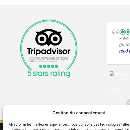
We 
guide
incre
read
way t
Gestion du consentement
Afin d'offrir les meilleures expériences, nous utilisons des technologies telles
cookies pour stocker et/ou accéder aux informations relatives à l'appareil. Le