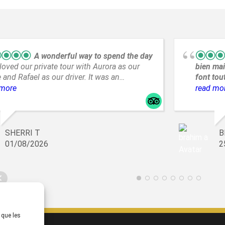
A wonderful way to spend the day
loved our private tour with Aurora as our
bien mai
 and Rafael as our driver. It was an
font tou
dible day with amazing views and a great
en Groig
 more
read mo
o spend a day from A Coruña.
Saint Ma
emplacem
tout prè
commerc
SHERRI T
B
propose
01/08/2026
2
lumineus
,un peti
produits
terrasse
 que les