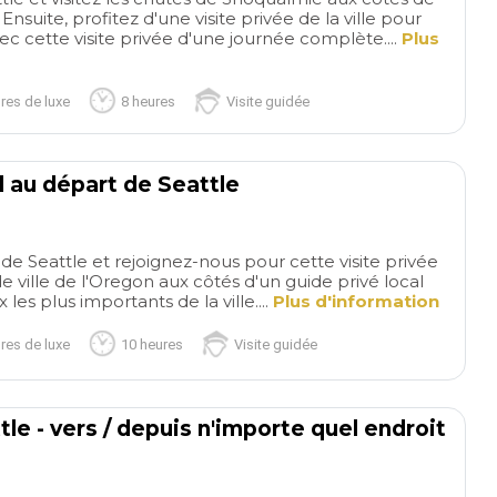
day private tour . A
Ensuite, profitez d'une visite privée de la ville pour
but well worth it.
vec cette visite privée d'une journée complète....
Plus
res de luxe
8 heures
Visite guidée
d au départ de Seattle
e Seattle et rejoignez-nous pour cette visite privée
de ville de l'Oregon aux côtés d'un guide privé local
les plus importants de la ville....
Plus d'information
res de luxe
10 heures
Visite guidée
tle - vers / depuis n'importe quel endroit