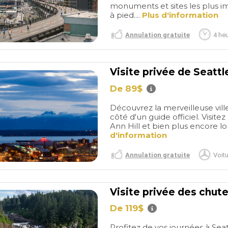
monuments et sites les plus i
à pied....
Plus d'information
Annulation gratuite
4 he
Visite privée de Seattl
De 89$
Découvrez la merveilleuse ville
Amazing
Perfection
côté d'un guide officiel. Visit
Day!
My wife
Perfect. Everything was
Ann Hill et bien plus encore lo
 say enough
perfectly orchestrated and
d'information
out Sylvie!!!
executed. Our guide was
read more
iendly and so
amazing. Highly recommend
Annulation gratuite
Voitu
ut the city.
and will use them again.
s everything
see, offered
DKATE0930
MARK A
Visite privée des chut
along the way
/2026
08/01/2026
De 119$
ing! She made
ly what we
Profitez de vos journées à Sea