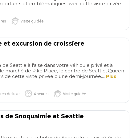
mportants et emblématiques avec cette visite privée
ures
Visite guidée
e et excursion de croissiere
 de Seattle à l'aise dans votre véhicule privé et à
servicios en
Gre
ez le marché de Pike Place, le centre de Seattle, Queen
Paris
Servicio de primera,
tour of Paris highl
rs de cette visite privée d'une demi-journée....
Plus
en todo momento pendiente
Reda as driver and
de nosotros, muy buena
guide made our pri
read more
read more
disposicion para cambios y
of Paris awesome.
res de luxe
4 heures
Visite guidée
requerimientos de última
everything we wan
hora, en una temporada
which was a lot , N
complicada ya que era para
Dame, Montmarte, 
ANDREA S
MARTIN H
es de Snoqualmie et Seattle
navidad...GRACIAS
Cemetary, some s
05/01/2026
29/12/202
especialmente a Alex!
and more . Definite
recommend you do 
ttle et visitez les chutes de Snoqualmie aux côtés de