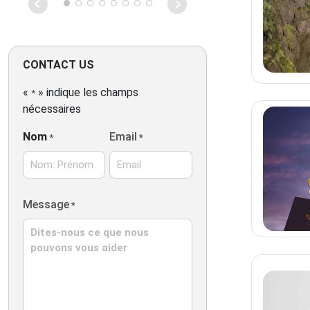
wanted!
CONTACT US
«
» indique les champs
*
nécessaires
Nom
Email
*
*
Nom:
Message
*
Prénom