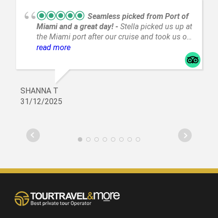
Seamless picked from Port of
Miami and a great day!
Stella picked us up at
the Miami port after our cruise and took us on
a fantastic tour of Everglades. Such a great
read more
experience!
SHANNA T
31/12/2025