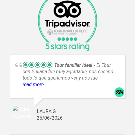
Tour familiar ideal
El Tour
con Yuliana fue muy agradable, nos enseñó
todo lo que queríamos ver y nos fue
explicando todo muy bien. Fue muy atenta y
read more
muy amable, sin duda repetiríamos con ella
LAURA G
25/06/2026