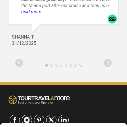
the Miami port after our cruise and took us on
a fantastic tour of Everglades. Such a great
read more
experience!
SHANNA T
31/12/2025