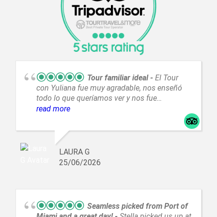
Tour familiar ideal
El Tour
con Yuliana fue muy agradable, nos enseñó
todo lo que queríamos ver y nos fue
explicando todo muy bien. Fue muy atenta y
read more
muy amable, sin duda repetiríamos con ella
LAURA G
25/06/2026
Seamless picked from Port of
Miami and a great day!
Stella picked us up at