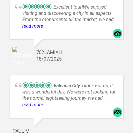
Excellent tour!We enjoyed
visiting and discovering a city in all aspects.
From the monuments till the market, we had
time and our guide Javier was very
read more
professional, helpful and very
knowledgeable!Thank you Tourtravel and
more for this memorable experience!Highly
recommended!
702LAMIAH
18/07/2025
Valencia City Tour
For us, it
was a wonderful day. We were not looking for
the normal sightseeing journey, we had
specific things we wanted to do &
read more
TourTravel&More were able to accomdate
that. Our guide, Jaume, gave us insights into
neighborhoods for us that allowed us to see
various areas where we may want to live. He
PAUL M