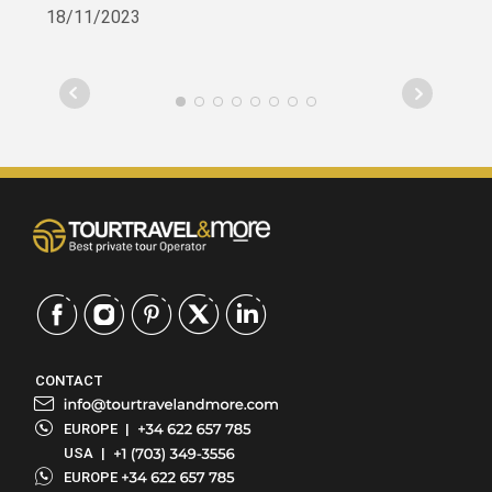
was a great guide for us & our driver, Alfredo,
18/11/2023
was very courteous & an excellent driver.
CONTACT
EUROPE
|
USA
|
EUROPE