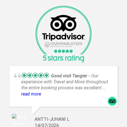
Good visit Tangier
Our
experience with Travel and More throughout
the entire booking process was excellent.
Their response times were exemplary and
read more
punctual. The guide they arranged was highly
professional, and we thoroughly enjoyed the
five-hour tour. We warmly recommend
organizing a rewarding city tour in
ANTTI-JUHANI L
cooperation with this operator.
14/07/2026