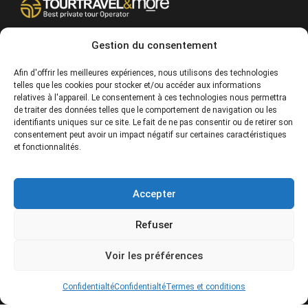
Gestion du consentement
Afin d'offrir les meilleures expériences, nous utilisons des technologies
telles que les cookies pour stocker et/ou accéder aux informations
relatives à l'appareil. Le consentement à ces technologies nous permettra
CONTACT
de traiter des données telles que le comportement de navigation ou les
identifiants uniques sur ce site. Le fait de ne pas consentir ou de retirer son
EUROPE
|
consentement peut avoir un impact négatif sur certaines caractéristiques
USA
|
et fonctionnalités.
EUROPE
USA
Accepter
SERVICES
Refuser
SOCIÉTÉ
Voir les préférences
POLITIQUES
Confidentialté
Confidentialté
Termes et conditions