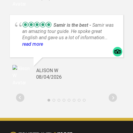
Samir is the best
Samir was
an amazing tour guide. He spoke great
English and gave us a lot of information
about tangier. He took us around all the
read more
markets and historic places. We had an
amazing meal, rid camels, fed wild boars and
saw lots of wild cats!!
ALISON W
08/04/2026