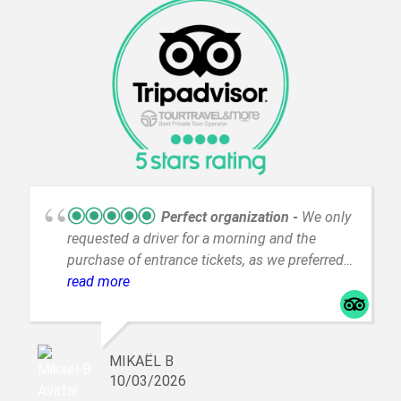
Perfect organization
We only
requested a driver for a morning and the
purchase of entrance tickets, as we preferred
to visit the Valley of the Queens and Habu
read more
Medinet on our own. The driver was very
friendly, understanding, and a careful driver.
Communication via email with Pilar Collaretti
MIKAËL B
was efficient, and the agency adapted well to
10/03/2026
our needs, offering a quality service at a