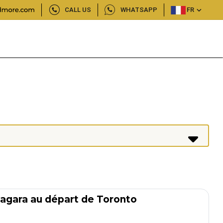
CALL US
WHATSAPP
FR
iagara au départ de Toronto