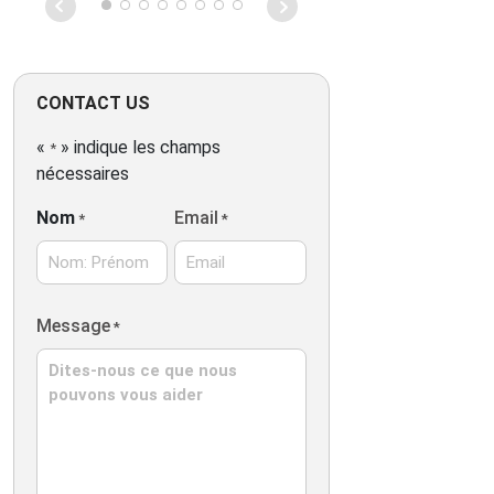
souvenirs for our family from
respetuoso, c
local farms and producers
se nota que l
instead of in touristy shops.
hace. El hech
Definitely recommend!
español, fue 
ventaja. Con 
CONTACT US
chofer, Dimitr
manera su tra
«
» indique les champs
*
fue excelente
nécessaires
ciudad, es re
accesible. En
Nom
Email
*
*
comunicación
WhatsApp pa
coordinación,
ágil y expedit
Nom:
Message
la comunicaci
*
Prénom
y el chofer, fu
rápida y sin 
contratiempo
dieron respue
mis consultas