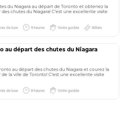
utes du Niagara au départ de Toronto et obtenez la
 des chutes du Niagara! C'est une excellente visite
res de luxe
9 heures
Visite guidée
Billets
to au départ des chutes du Niagara
Nice
Nic
experience!
Very nice
out of way but not
Toronto au départ des chutes du Niagara et courez la
de la ville de Toronto! C'est une excellente visite
afternoon at the site of the
stroll won't fix#35
falls. You have to climb or
Lovely hotel easean
read more
read more
descend the steps to get an
Sun did go off pool
res de luxe
8 heures
Visite guidée
incredible view of the site.
heated pool was lov
An experience to do again in
hour walk to resor
autumn or winter.
paved promenade
MARIO L
JO A
17/07/2025
20/11/202