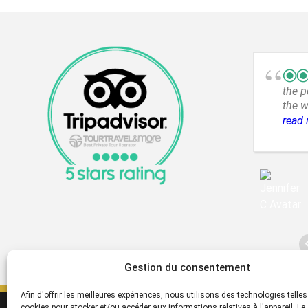
the p
the w
enjoy
read
islan
had t
loved
from 
touri
Gestion du consentement
Afin d'offrir les meilleures expériences, nous utilisons des technologies telles
cookies pour stocker et/ou accéder aux informations relatives à l'appareil. Le