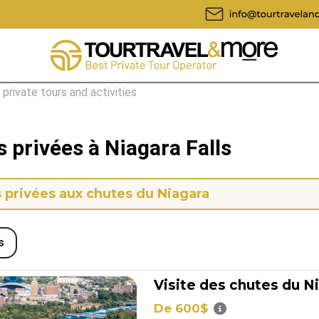
l private tours and activities
s privées à Niagara Falls
s privées aux chutes du Niagara
s
Visite des chutes du N
De 600$