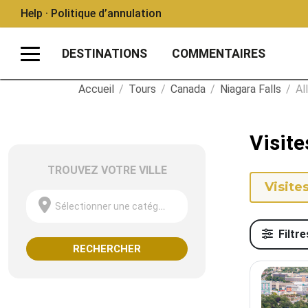
Help · Politique d’annulation
DESTINATIONS
COMMENTAIRES
Accueil
/
Tours
/
Canada
/
Niagara Falls
/
Al
Visite
TROUVEZ VOTRE VILLE
Visite
Sélectionner une catégorie
Filtre
RECHERCHER