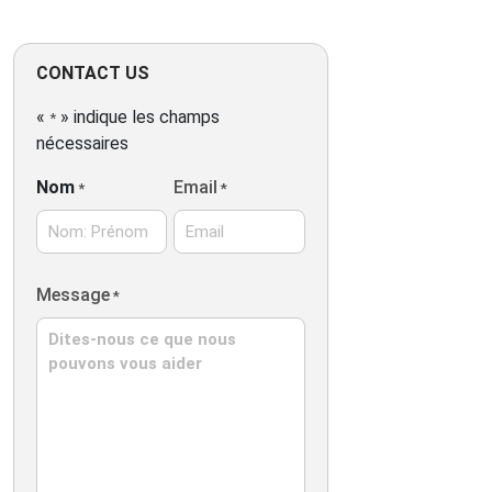
établissemen
propose des 
confortables 
CONTACT US
dans une élég
pierre ,un pet
«
» indique les champs
*
répute mettan
nécessaires
des produits 
artisanaux ain
Nom
Email
*
*
terrasse extér
particulièrem
Nom:
Message
*
Prénom