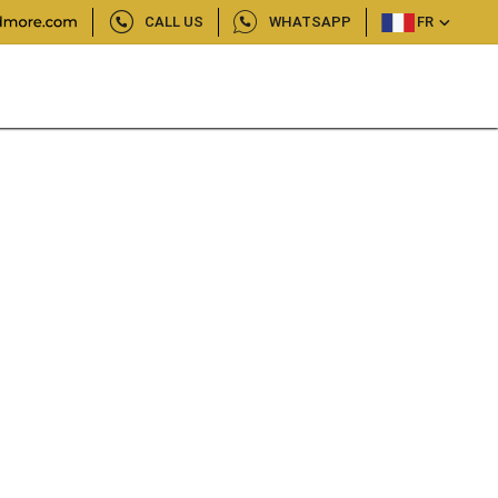
CALL US
WHATSAPP
FR