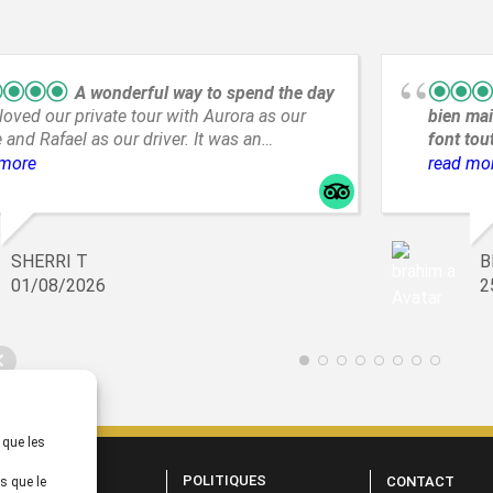
A wonderful way to spend the day
loved our private tour with Aurora as our
bien mai
 and Rafael as our driver. It was an
font tou
dible day with amazing views and a great
en Groig
 more
read mo
o spend a day from A Coruña.
Saint Ma
emplacem
tout prè
commerc
SHERRI T
B
propose
01/08/2026
2
lumineus
,un peti
produits
terrasse
 que les
OCIÉTÉ
POLITIQUES
CONTACT
s que le