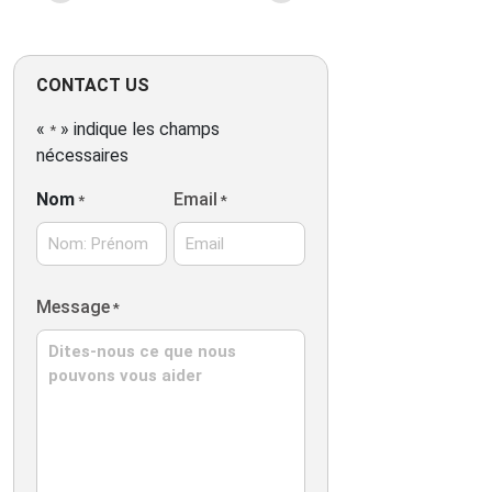
Saint Malo ( 8
Estrées),bénéf
emplacement 
CONTACT US
dans l'intramu
des remparts,
«
» indique les champs
*
des commerce
nécessaires
établissemen
propose des 
Nom
Email
*
*
confortables 
dans une élég
pierre ,un pet
répute mettan
Nom:
des produits 
Message
*
Prénom
artisanaux ain
terrasse extér
particulièrem