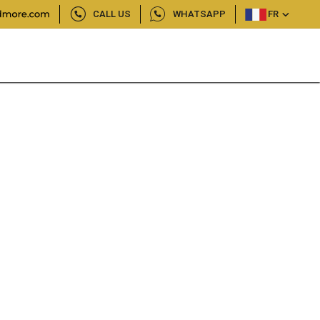
CALL US
WHATSAPP
FR