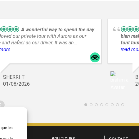
A wonderful way to spend the day
loved our private tour with Aurora as our
bien mai
 and Rafael as our driver. It was an
font tou
dible day with amazing views and a great
en Groig
 more
read mo
o spend a day from A Coruña.
Saint Ma
emplacem
tout prè
commerc
SHERRI T
B
propose
01/08/2026
2
lumineus
,un peti
produits
terrasse
 que les
OCIÉTÉ
POLITIQUES
CONTACT